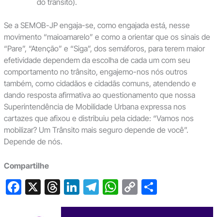
do trânsito).
Se a SEMOB-JP engaja-se, como engajada está, nesse
movimento “maioamarelo” e como a orientar que os sinais de
“Pare”, “Atenção” e “Siga”, dos semáforos, para terem maior
efetividade dependem da escolha de cada um com seu
comportamento no trânsito, engajemo-nos nós outros
também, como cidadãos e cidadãs comuns, atendendo e
dando resposta afirmativa ao questionamento que nossa
Superintendência de Mobilidade Urbana expressa nos
cartazes que afixou e distribuiu pela cidade: “Vamos nos
mobilizar? Um Trânsito mais seguro depende de você”.
Depende de nós.
Compartilhe
F
X
T
Li
T
W
C
S
a
hr
n
el
h
o
h