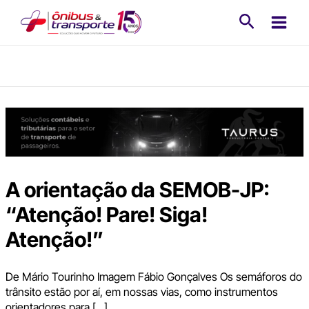
Ir
Pesquisa
para
o
conteúdo
A orientação da SEMOB-JP:
“Atenção! Pare! Siga!
Atenção!”
De Mário Tourinho Imagem Fábio Gonçalves Os semáforos do
trânsito estão por aí, em nossas vias, como instrumentos
orientadores para […]