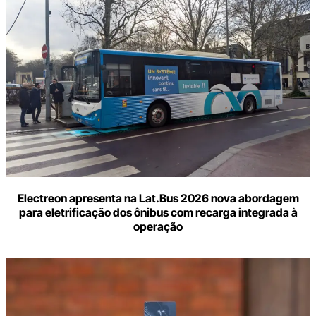
o
seu
e-
mail
Electreon apresenta na Lat.Bus 2026 nova abordagem
para eletrificação dos ônibus com recarga integrada à
operação