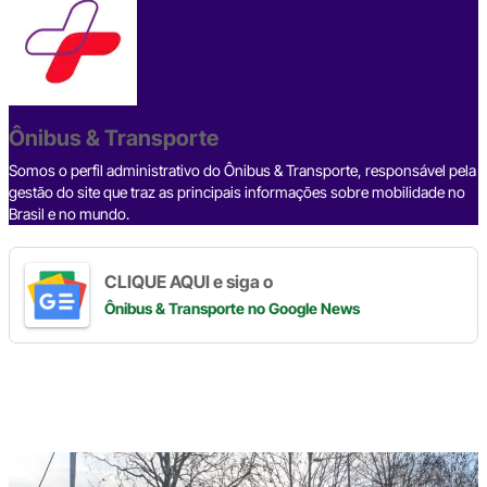
c
e
ke
e
at
p
ar
e
a
dI
gr
s
y
e
b
d
n
a
A
Li
o
s
m
p
n
o
p
k
Ônibus & Transporte
k
Somos o perfil administrativo do Ônibus & Transporte, responsável pela
gestão do site que traz as principais informações sobre mobilidade no
Brasil e no mundo.
CLIQUE AQUI e siga o
Ônibus & Transporte
no Google News
Digite
aqui