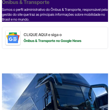
o
p
k
Ônibus & Transporte
k
Somos o perfil administrativo do Ônibus & Transporte, responsável pela
gestão do site que traz as principais informações sobre mobilidade no
Brasil e no mundo.
CLIQUE AQUI e siga o
Ônibus & Transporte
no Google News
Digite
aqui
o
seu
e-
mail