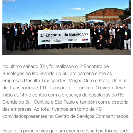
No último sábado (01), foi realizado o 1º Encontro de
Busólogos do Rio Grande do Sul em parceria entre as
empresas Planalto Transportes, Viação Ouro e Prata, Unesul
de Transportes e TTL Transporte e Turismo.
O evento teve
início às 14h e contou com a presença de busólogos do Rio
Grande do Sul, Curitiba e São Paulo e também com a diretoria
das empresas. Ao total, tivemos em torno de 40
convidadospresentes no Centro de Serviços Compartilhados.
Essa foi a primeira vez que um evento desse tipo foi realizado