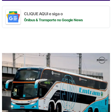
CLIQUE AQUI e siga o
Ônibus & Transporte
no Google News
Digite
aqui
o
seu
e-
mail