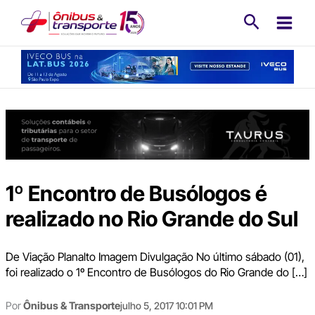
Ir
Pesquisa
para
o
conteúdo
1º Encontro de Busólogos é
realizado no Rio Grande do Sul
De Viação Planalto Imagem Divulgação No último sábado (01),
foi realizado o 1º Encontro de Busólogos do Rio Grande do […]
Por
Ônibus & Transporte
julho 5, 2017 10:01 PM