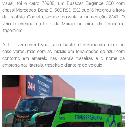
visual, foi o carro 70908, um Busscar Elegance 360 com
chassi Mercedes-Benz O-500 RSD 6X2 que já integrou a frota
da paulista Cometa, aonde possuía a numeração 8147. O
veículo chegou na frota da Marajó no início do Consórcio
Itapemirim.
A TTT vem com layout semelhante, diferenciando a cor, no
caso verde, mas com as iniciais em tonalidades de azul com
contorno em amarelo nas laterais traseiras e o nome da
empresa nas laterais, traseira e dianteira do veículo.