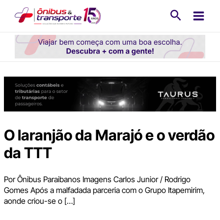
Ir
Pesquisa
para
o
conteúdo
O laranjão da Marajó e o verdão
da TTT
Por Ônibus Paraibanos Imagens Carlos Junior / Rodrigo
Gomes Após a malfadada parceria com o Grupo Itapemirim,
aonde criou-se o […]