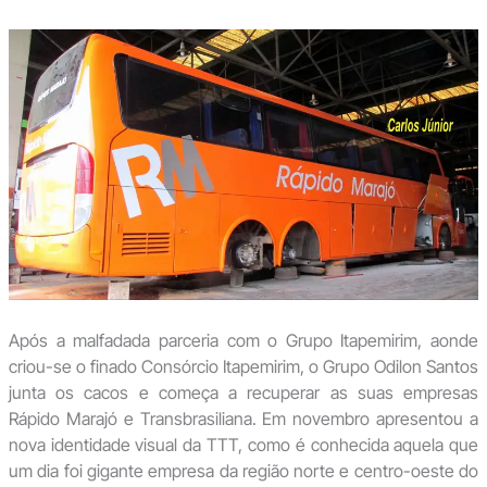
Após a malfadada parceria com o Grupo Itapemirim, aonde
criou-se o finado Consórcio Itapemirim, o Grupo Odilon Santos
junta os cacos e começa a recuperar as suas empresas
Rápido Marajó e Transbrasiliana. Em novembro apresentou a
nova identidade visual da TTT, como é conhecida aquela que
um dia foi gigante empresa da região norte e centro-oeste do