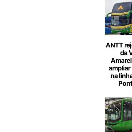
ANTT rej
da 
Amarel
ampliar
na linh
Pont