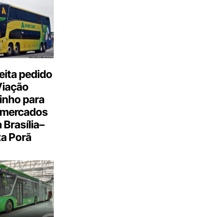
eita pedido
Viação
inho para
 mercados
a Brasília–
a Porã