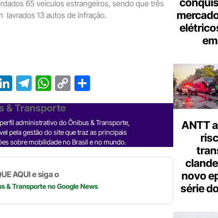
conquis
ordados 65 veículos estrangeiros, sendo que três
mercado
 lavrados 13 autos de infração.
elétrico
em 
T
Li
T
W
C
S
r
n
el
h
o
h
s & Transporte
e
ke
e
at
p
ar
erfil administrativo do Ônibus & Transporte,
ANTT al
a
dI
gr
s
y
e
el pela gestão do site que traz as principais
ris
d
n
a
A
Li
es sobre mobilidade no Brasil e no mundo.
tran
m
p
n
clande
p
k
novo ep
UE AQUI e siga o
série d
us & Transporte
no Google News