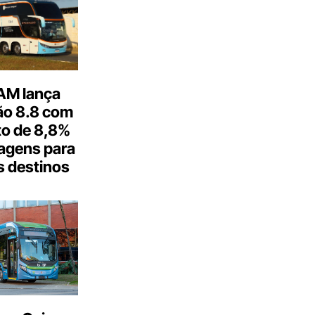
M lança
o 8.8 com
o de 8,8%
agens para
s destinos