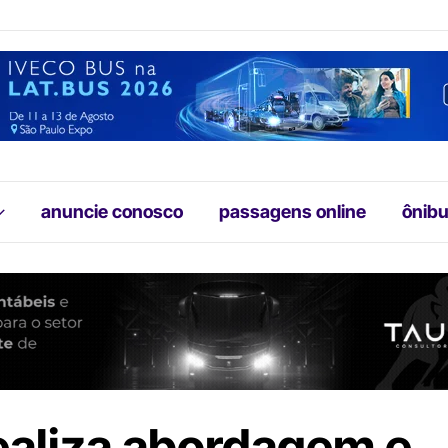
anuncie conosco
passagens online
ônibu
ealiza abordagem e