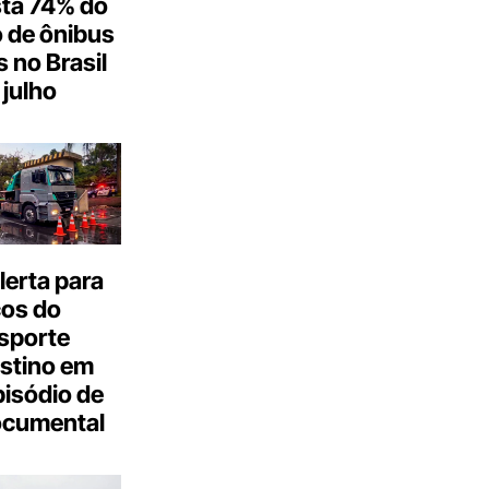
ta 74% do
 de ônibus
s no Brasil
julho
erta para
cos do
sporte
stino em
isódio de
ocumental