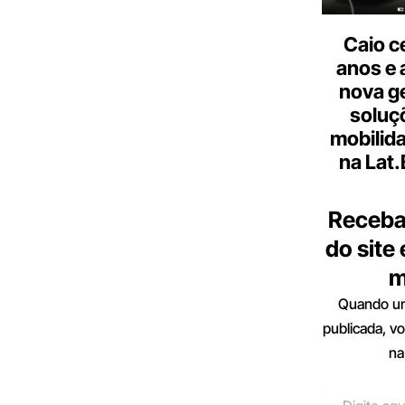
Caio c
anos e 
nova g
soluç
mobilid
na Lat
Receba
do site
m
Quando um
publicada, v
na