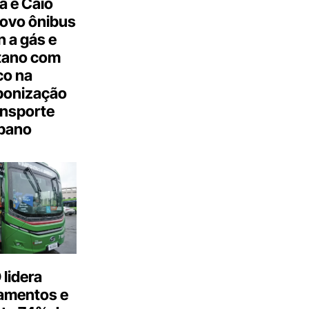
a e Caio
ovo ônibus
 a gás e
tano com
co na
bonização
ansporte
bano
lidera
amentos e