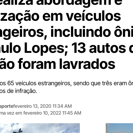
lização em veículos
ngeiros, incluindo ôn
ulo Lopes; 13 autos 
ção foram lavrados
s 65 veículos estrangeiros, sendo que três eram ô
os de infração.
sporte
fevereiro 13, 2020 11:34 AM
tima vez em
fevereiro 10, 2022 11:45 AM
Digite
aqui