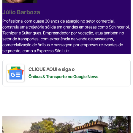
o
s
m
p
n
o
p
k
Júlio Barboza
k
Profissional com quase 30 anos de atuação no setor comercial,
construiu uma trajetória sólida em grandes empresas como Schincariol,
Tecnipar e Sultanques. Empreendedor por vocação, atua também no
setor de transportes, com experiência na venda de passagens,
comercialização de ônibus e passagem por empresas relevantes do
segmento, como a Expresso São Luiz.
CLIQUE AQUI e siga o
Ônibus & Transporte
no Google News
Digite
aqui
o