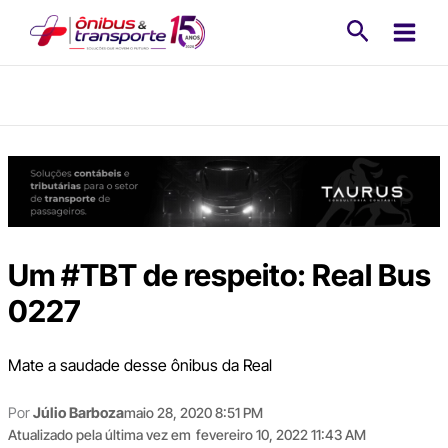
Ir
Pesquisa
para
o
conteúdo
Um #TBT de respeito: Real Bus
0227
Mate a saudade desse ônibus da Real
Por
Júlio Barboza
maio 28, 2020 8:51 PM
Atualizado pela última vez em
fevereiro 10, 2022 11:43 AM