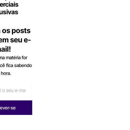
rciais
usivas
 os posts
 em seu e-
ail!
a matéria for
ocê fica sabendo
 hora.
rever-se