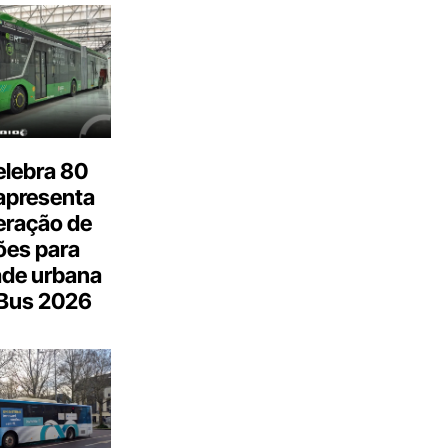
elebra 80
apresenta
eração de
ões para
ade urbana
.Bus 2026