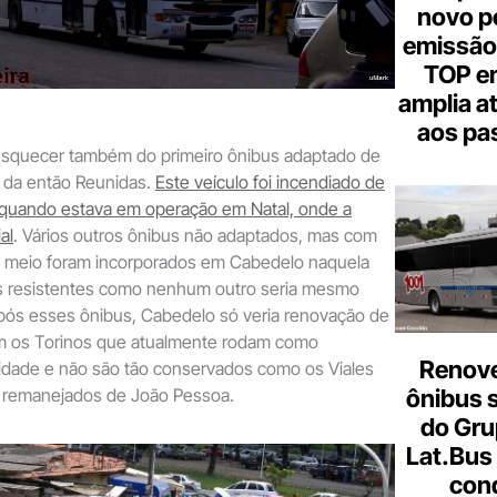
novo p
emissão
TOP em
amplia a
aos pa
squecer também do primeiro ônibus adaptado de
 da então Reunidas.
Este veículo foi incendiado de
 quando estava em operação em Natal, onde a
al
. Vários outros ônibus não adaptados, mas com
 meio foram incorporados em Cabedelo naquela
es resistentes como nenhum outro seria mesmo
Após esses ônibus, Cabedelo só veria renovação de
m os Torinos que atualmente rodam como
Renove
cidade e não são tão conservados como os Viales
 remanejados de João Pessoa.
ônibus 
do Gru
Lat.Bus
con