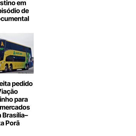
stino em
isódio de
ocumental
eita pedido
Viação
inho para
 mercados
a Brasília–
a Porã