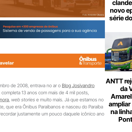
clande
novo ep
série d
ANTT rej
mbro de 2008, entrava no ar o
Blog Josivandro
da 
og completa 13 anos com mais de 4 mil posts,
Amarel
nora
,
web stories
e muito mais. Já que estamos no
ampliar
te, que era Ônibus Paraibanos e nasceu do Paraíba
na linh
ecordar justamente um pouco daquele icônico ano
Pont