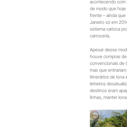
acontecendo com a
de modo que hoje o
frente – ainda que
Janeiro só em 201
sistema carioca pos
carroceria.
Apesar desse model
houve compras de v
convencionais de C
mas que entrariam
itinerários de lon
letreiros desatual
destinos eram apag
linhas, manter lona 