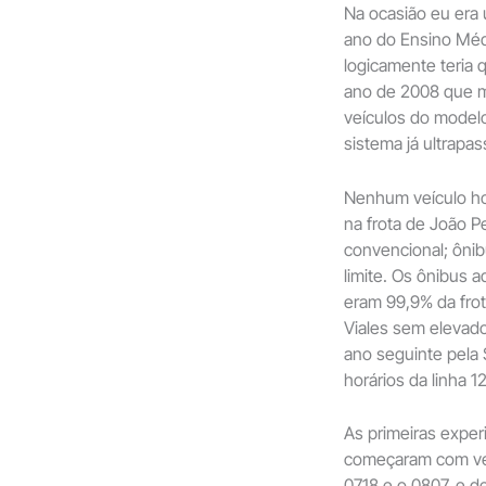
Na ocasião eu era
ano do Ensino Méd
logicamente teria
ano de 2008 que m
veículos do model
sistema já ultrapa
Nenhum veículo hoj
na frota de João P
convencional; ôni
limite. Os ônibus 
eram 99,9% da fro
Viales sem elevado
ano seguinte pela
horários da linha 1
As primeiras exper
começaram com veí
0718 e o 0807, e de