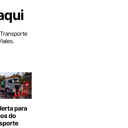
aqui
 Transporte
iales.
erta para
cos do
sporte