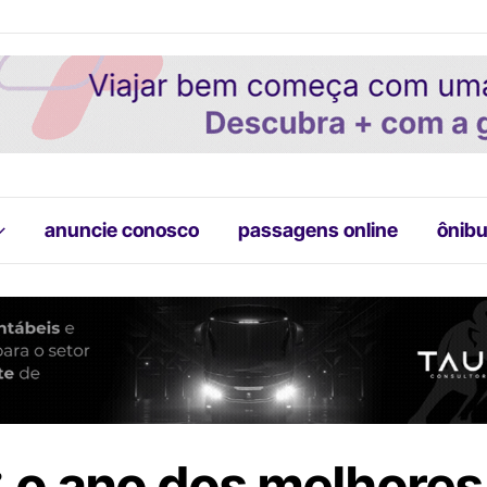
anuncie conosco
passagens online
ônibu
 o ano dos melhores