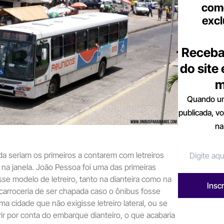
come
excl
Receba
do site
m
Quando um
publicada, v
na
da seriam os primeiros a contarem com letreiros
s na janela. João Pessoa foi uma das primeiras
sse modelo de letreiro, tanto na dianteira como na
Insc
a carroceria de ser chapada caso o ônibus fosse
a cidade que não exigisse letreiro lateral, ou se
rir por conta do embarque dianteiro, o que acabaria