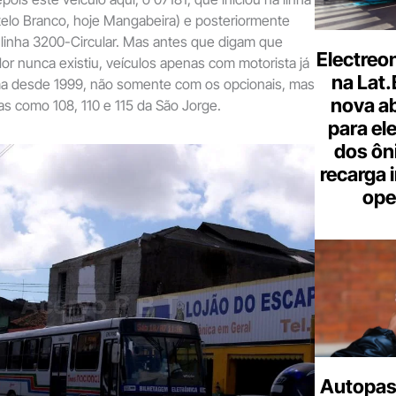
telo Branco, hoje Mangabeira) e posteriormente
linha 3200-Circular. Mas antes que digam que
Electreo
r nunca existiu, veículos apenas com motorista já
na Lat
a desde 1999, não somente com os opcionais, mas
nova a
has como 108, 110 e 115 da São Jorge.
para ele
dos ôn
recarga 
ope
Autopas