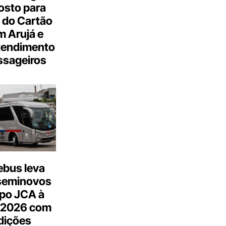
osto para
 do Cartão
 Arujá e
tendimento
ssageiros
bus leva
seminovos
po JCA à
 2026 com
dições