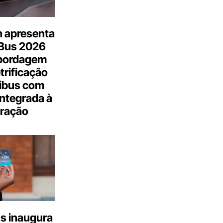
n apresenta
.Bus 2026
bordagem
trificação
ibus com
integrada à
ração
s inaugura