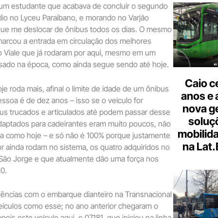
 um estudante que acabava de concluir o segundo
io no Lyceu Paraibano, e morando no Varjão
 que me deslocar de ônibus todos os dias. O mesmo
arcou a entrada em circulação dos melhores
o Viale que já rodaram por aqui, mesmo em um
ssado na época, como ainda segue sendo até hoje.
Caio c
e roda mais, afinal o limite de idade de um ônibus
anos e 
essoa é de dez anos – isso se o veículo for
nova g
bus trucados e articulados até podem passar desse
soluç
adaptados para cadeirantes eram muito poucos, não
mobilid
ta como hoje – e só não é 100% porque justamente
na Lat
r ainda rodam no sistema, os quatro adquiridos no
 São Jorge e que atualmente dão uma força nos
20.
iências com o embarque dianteiro na Transnacional
culos como esse; no ano anterior chegaram o
pois este veículo aqui, o 07181, que iniciou na linha