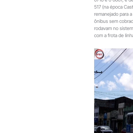
517 (na época Cas
remanejado para a 
ônibus sem cobrado
rodavam no sistem
com a frota de lin