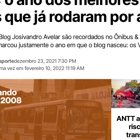
s que já rodaram por 
Blog Josivandro Avelar são recordados no Ônibus &
arcou justamente o ano em que o blog nasceu: os V
sporte
dezembro 23, 2021 7:30 PM
tima vez em
fevereiro 10, 2022 11:19 AM
Digite
aqui
o
seu
e-
mail
ANTT al
ris
tran