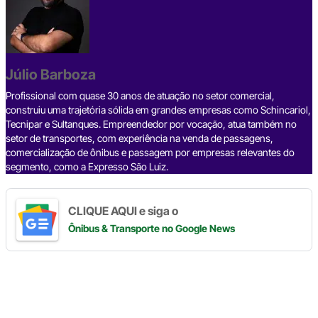
e
a
dI
gr
s
y
e
b
d
n
a
A
Li
o
s
m
p
n
o
p
k
Júlio Barboza
k
Profissional com quase 30 anos de atuação no setor comercial,
construiu uma trajetória sólida em grandes empresas como Schincariol,
Tecnipar e Sultanques. Empreendedor por vocação, atua também no
setor de transportes, com experiência na venda de passagens,
comercialização de ônibus e passagem por empresas relevantes do
segmento, como a Expresso São Luiz.
CLIQUE AQUI e siga o
Ônibus & Transporte
no Google News