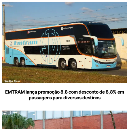
Digite
aqui
o
seu
e-
mail
EMTRAM lança promoção 8.8 com desconto de 8,8% em
passagens para diversos destinos