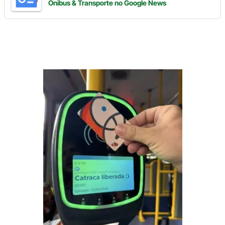
Ônibus & Transporte
no Google News
Digite
aqui
o
seu
e-
mail