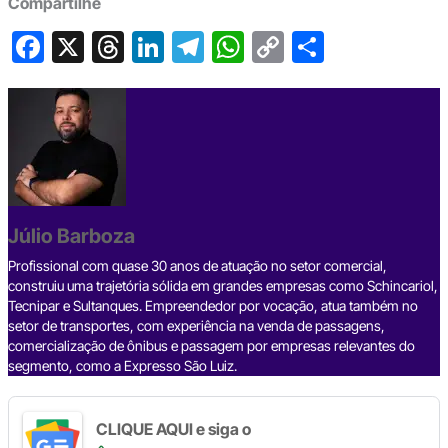
Compartilhe
F
X
T
Li
T
W
C
S
a
hr
n
el
h
o
h
c
e
ke
e
at
p
ar
e
a
dI
gr
s
y
e
b
d
n
a
A
Li
o
s
m
p
n
o
p
k
Júlio Barboza
k
Profissional com quase 30 anos de atuação no setor comercial,
construiu uma trajetória sólida em grandes empresas como Schincariol,
Tecnipar e Sultanques. Empreendedor por vocação, atua também no
setor de transportes, com experiência na venda de passagens,
comercialização de ônibus e passagem por empresas relevantes do
segmento, como a Expresso São Luiz.
CLIQUE AQUI e siga o