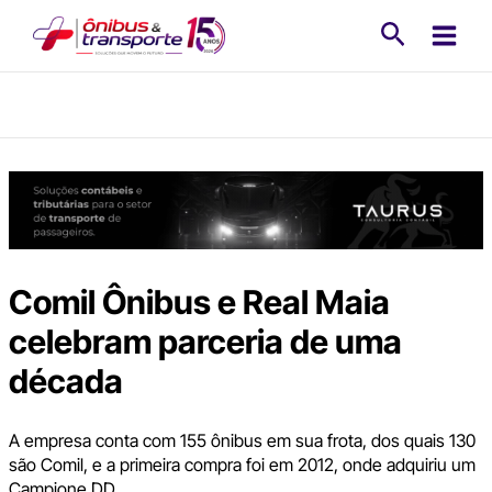
Ir
Pesquisa
para
o
conteúdo
Comil Ônibus e Real Maia
celebram parceria de uma
década
A empresa conta com 155 ônibus em sua frota, dos quais 130
são Comil, e a primeira compra foi em 2012, onde adquiriu um
Campione DD.