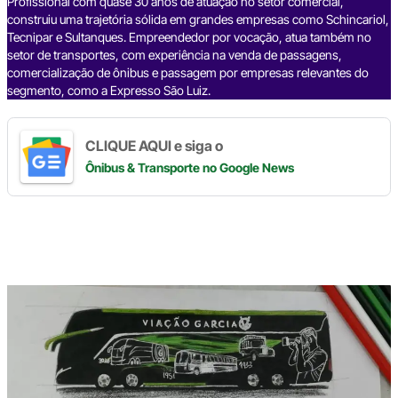
k
Profissional com quase 30 anos de atuação no setor comercial,
construiu uma trajetória sólida em grandes empresas como Schincariol,
Tecnipar e Sultanques. Empreendedor por vocação, atua também no
setor de transportes, com experiência na venda de passagens,
comercialização de ônibus e passagem por empresas relevantes do
segmento, como a Expresso São Luiz.
CLIQUE AQUI e siga o
Ônibus & Transporte
no Google News
Digite
aqui
o
seu
e-
mail