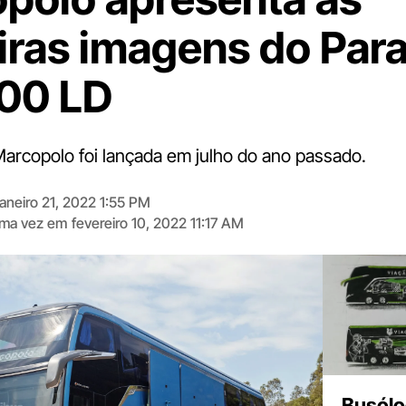
iras imagens do Par
00 LD
Marcopolo foi lançada em julho do ano passado.
janeiro 21, 2022 1:55 PM
tima vez em
fevereiro 10, 2022 11:17 AM
Digite
aqui
o
seu
e-
mail
Busólo