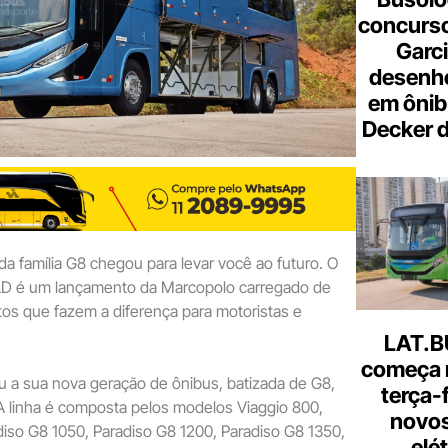
concurso
Garci
desenho
em ônib
Decker 
da família G8 chegou para levar você ao futuro. O
LD é um lançamento da Marcopolo carregado de
utos que fazem a diferença para motoristas e
LAT.B
começa 
u a sua nova geração de ônibus, batizada de G8,
terça-
A linha é composta pelos modelos Viaggio 800,
novos
diso G8 1050, Paradiso G8 1200, Paradiso G8 1350,
elé