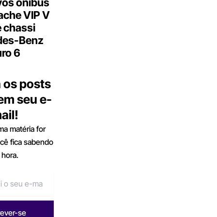
os ônibus
ache VIP V
 chassi
des-Benz
ro 6
 os posts
 em seu e-
ail!
a matéria for
ocê fica sabendo
 hora.
rever-se