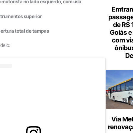
o motorista no lado esquerdo, com usb
Emtram
passagen
strumentos superior
de R$ 
ertura total de tampas
Goiás e 
com vi
delo:
ônibu
De
Via Met
renovaçã