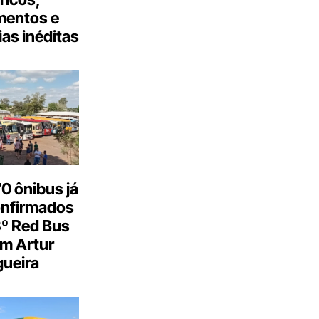
mentos e
as inéditas
0 ônibus já
onfirmados
3º Red Bus
m Artur
ueira