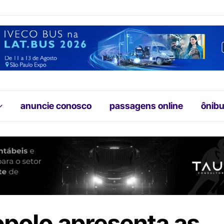
anuncie conosco
passagens online
ônibu
polo apresenta as