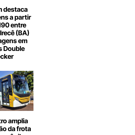
 destaca
s a partir
190 entre
Irecê (BA)
agens em
s Double
cker
ro amplia
o da frota