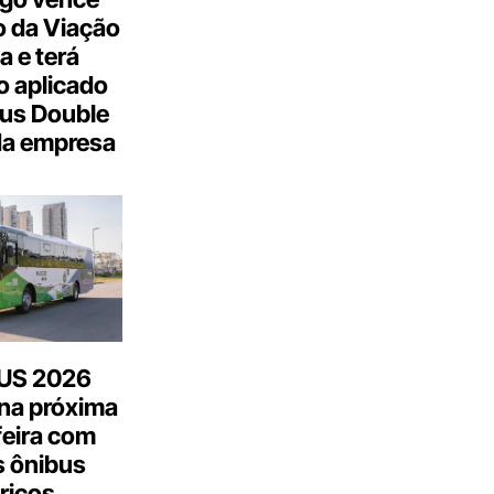
 da Viação
a e terá
 aplicado
us Double
da empresa
US 2026
na próxima
feira com
 ônibus
tricos,