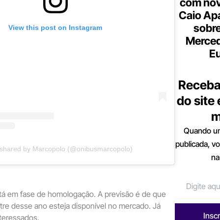
com nov
Caio Ap
sobre
View this post on Instagram
Merce
Eu
Receba
do site
m
Quando um
publicada, v
 shared by Marcopolo (@onibusmarcopolo)
na
tá em fase de homologação. A previsão é de que
re desse ano esteja disponível no mercado. Já
Insc
nteressados.