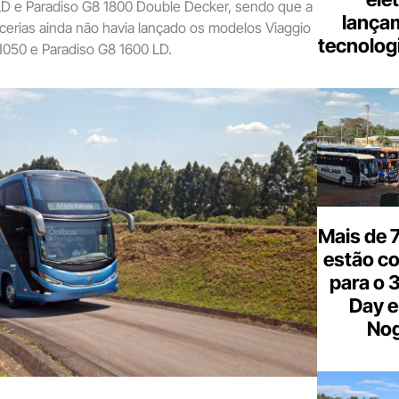
LD e Paradiso G8 1800 Double Decker, sendo que a
lança
ocerias ainda não havia lançado os modelos Viaggio
tecnologi
1050 e Paradiso G8 1600 LD.
Mais de 7
estão c
para o 
Day e
Nog