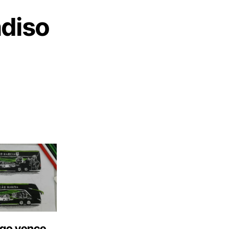
adiso
go vence