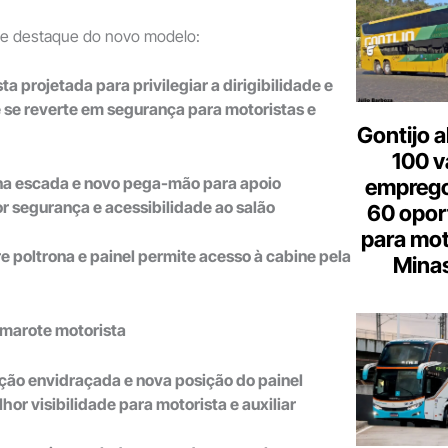
 de destaque do novo modelo:
a projetada para privilegiar a dirigibilidade e
ue se reverte em segurança para motoristas e
Gontijo a
100 v
rna escada e novo pega-mão para apoio
emprego
 segurança e acessibilidade ao salão
60 opor
para mot
e poltrona e painel permite acesso à cabine pela
Minas
amarote motorista
ção envidraçada e nova posição do painel
or visibilidade para motorista e auxiliar