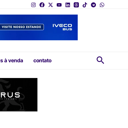
Pesquis
s à venda
contato