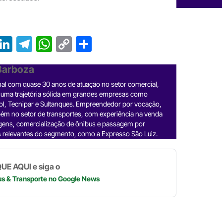
T
Li
T
W
C
S
r
n
el
h
o
h
 Barboza
e
ke
e
at
p
ar
nal com quase 30 anos de atuação no setor comercial,
a
dI
gr
s
y
e
 uma trajetória sólida em grandes empresas como
d
n
a
A
Li
ol, Tecnipar e Sultanques. Empreendedor por vocação,
ém no setor de transportes, com experiência na venda
m
p
n
gens, comercialização de ônibus e passagem por
 relevantes do segmento, como a Expresso São Luiz.
p
k
UE AQUI e siga o
us & Transporte
no Google News