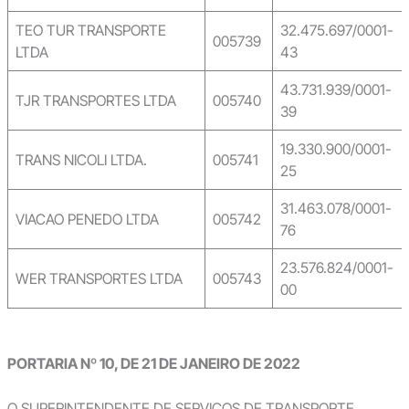
TEO TUR TRANSPORTE
32.475.697/0001-
005739
LTDA
43
43.731.939/0001-
TJR TRANSPORTES LTDA
005740
39
19.330.900/0001-
TRANS NICOLI LTDA.
005741
25
31.463.078/0001-
VIACAO PENEDO LTDA
005742
76
23.576.824/0001-
WER TRANSPORTES LTDA
005743
00
PORTARIA Nº 10, DE 21 DE JANEIRO DE 2022
O SUPERINTENDENTE DE SERVIÇOS DE TRANSPORTE