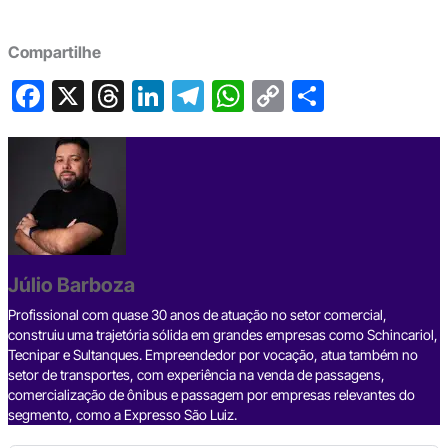
Compartilhe
F
X
T
Li
T
W
C
S
a
hr
n
el
h
o
h
c
e
ke
e
at
p
ar
e
a
dI
gr
s
y
e
b
d
n
a
A
Li
o
s
m
p
n
o
p
k
Júlio Barboza
k
Profissional com quase 30 anos de atuação no setor comercial,
construiu uma trajetória sólida em grandes empresas como Schincariol,
Tecnipar e Sultanques. Empreendedor por vocação, atua também no
setor de transportes, com experiência na venda de passagens,
comercialização de ônibus e passagem por empresas relevantes do
segmento, como a Expresso São Luiz.