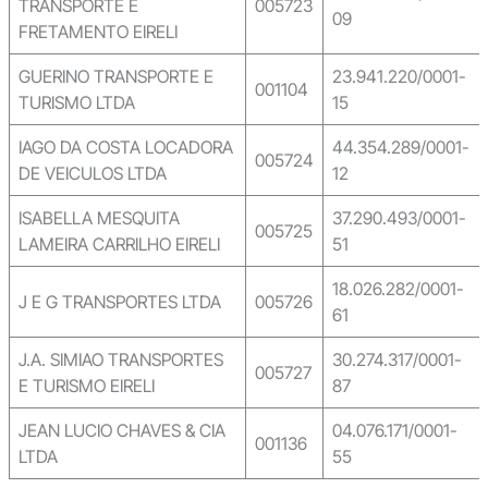
TRANSPORTE E
005723
09
FRETAMENTO EIRELI
GUERINO TRANSPORTE E
23.941.220/0001-
001104
TURISMO LTDA
15
IAGO DA COSTA LOCADORA
44.354.289/0001-
005724
DE VEICULOS LTDA
12
ISABELLA MESQUITA
37.290.493/0001-
005725
LAMEIRA CARRILHO EIRELI
51
18.026.282/0001-
J E G TRANSPORTES LTDA
005726
61
J.A. SIMIAO TRANSPORTES
30.274.317/0001-
005727
E TURISMO EIRELI
87
JEAN LUCIO CHAVES & CIA
04.076.171/0001-
001136
LTDA
55