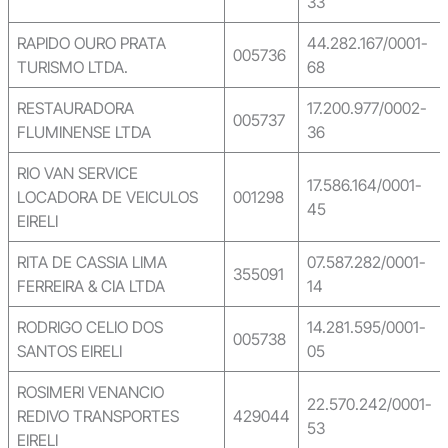
33
RAPIDO OURO PRATA
44.282.167/0001-
005736
TURISMO LTDA.
68
RESTAURADORA
17.200.977/0002-
005737
FLUMINENSE LTDA
36
RIO VAN SERVICE
17.586.164/0001-
LOCADORA DE VEICULOS
001298
45
EIRELI
RITA DE CASSIA LIMA
07.587.282/0001-
355091
FERREIRA & CIA LTDA
14
RODRIGO CELIO DOS
14.281.595/0001-
005738
SANTOS EIRELI
05
ROSIMERI VENANCIO
22.570.242/0001-
REDIVO TRANSPORTES
429044
53
EIRELI