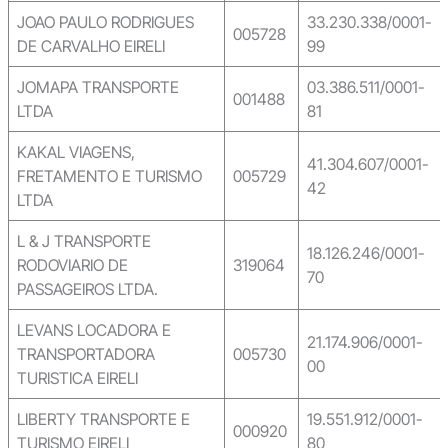
JOAO PAULO RODRIGUES
33.230.338/0001-
005728
DE CARVALHO EIRELI
99
JOMAPA TRANSPORTE
03.386.511/0001-
001488
LTDA
81
KAKAL VIAGENS,
41.304.607/0001-
FRETAMENTO E TURISMO
005729
42
LTDA
L & J TRANSPORTE
18.126.246/0001-
RODOVIARIO DE
319064
70
PASSAGEIROS LTDA.
LEVANS LOCADORA E
21.174.906/0001-
TRANSPORTADORA
005730
00
TURISTICA EIRELI
LIBERTY TRANSPORTE E
19.551.912/0001-
000920
TURISMO EIRELI
80