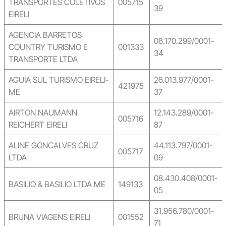
TRANSPORTES COLETIVOS
005715
39
EIRELI
AGENCIA BARRETOS
08.170.299/0001-
COUNTRY TURISMO E
001333
34
TRANSPORTE LTDA
AGUIA SUL TURISMO EIRELI-
26.013.977/0001-
421975
ME
37
AIRTON NAUMANN
12.143.289/0001-
005716
REICHERT EIRELI
87
ALINE GONCALVES CRUZ
44.113.797/0001-
005717
LTDA
09
08.430.408/0001-
BASILIO & BASILIO LTDA ME
149133
05
31.956.780/0001-
BRUNA VIAGENS EIRELI
001552
71