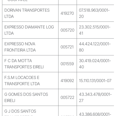
DORIVAN TRANSPORTES
07.518.963/0001-
419270
LTDA
20
EXPRESSO DIAMANTE LOG
23.302.515/0001-
005720
LTDA
41
EXPRESSO NOVA
44.424.122/0001-
005721
FRONTEIRA LTDA
80
F C DA MOTTA
30.419.024/0001-
001559
TRANSPORTES EIRELI
40
F.S.M LOCACOES E
419092
15.110.131/0001-07
TRANSPORTE LTDA
G GOMES DOS SANTOS
43.343.478/0001-
005722
EIRELI
27
G J DOS SANTOS
43.386.608/0001-