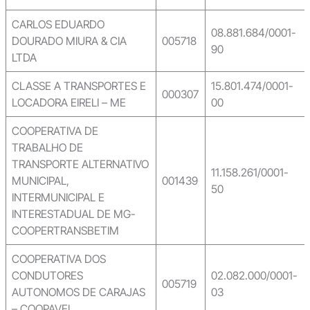
CARLOS EDUARDO
08.881.684/0001-
DOURADO MIURA & CIA
005718
90
LTDA
CLASSE A TRANSPORTES E
15.801.474/0001-
000307
LOCADORA EIRELI – ME
00
COOPERATIVA DE
TRABALHO DE
TRANSPORTE ALTERNATIVO
11.158.261/0001-
MUNICIPAL,
001439
50
INTERMUNICIPAL E
INTERESTADUAL DE MG-
COOPERTRANSBETIM
COOPERATIVA DOS
CONDUTORES
02.082.000/0001-
005719
AUTONOMOS DE CARAJAS
03
– COOPAVEL