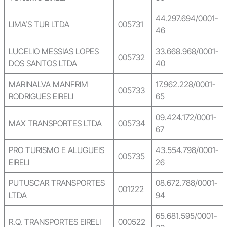
44.297.694/0001-
LIMA’S TUR LTDA
005731
46
LUCELIO MESSIAS LOPES
33.668.968/0001-
005732
DOS SANTOS LTDA
40
MARINALVA MANFRIM
17.962.228/0001-
005733
RODRIGUES EIRELI
65
09.424.172/0001-
MAX TRANSPORTES LTDA
005734
67
PRO TURISMO E ALUGUEIS
43.554.798/0001-
005735
EIRELI
26
PUTUSCAR TRANSPORTES
08.672.788/0001-
001222
LTDA
94
65.681.595/0001-
R.Q. TRANSPORTES EIRELI
000522