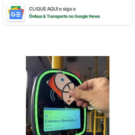
CLIQUE AQUI e siga o
Ônibus & Transporte
no Google News
Digite
aqui
o
seu
e-
mail