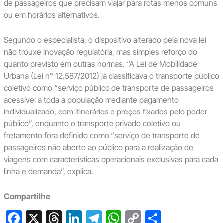
de passageiros que precisam viajar para rotas menos comuns
ou em horários alternativos.
Segundo o especialista, o dispositivo alterado pela nova lei
não trouxe inovação regulatória, mas simples reforço do
quanto previsto em outras normas. “A Lei de Mobilidade
Urbana (Lei n° 12.587/2012) já classificava o transporte público
coletivo como “serviço público de transporte de passageiros
acessível a toda a população mediante pagamento
individualizado, com itinerários e preços fixados pelo poder
público”, enquanto o transporte privado coletivo ou
fretamento fora definido como “serviço de transporte de
passageiros não aberto ao público para a realização de
viagens com características operacionais exclusivas para cada
linha e demanda”, explica.
Compartilhe
F
X
T
Li
T
W
C
S