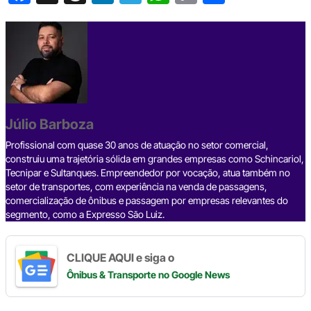
a
hr
n
el
h
o
h
c
e
ke
e
at
p
ar
e
a
dI
gr
s
y
e
b
d
n
a
A
Li
o
s
m
p
n
o
p
k
Júlio Barboza
k
Profissional com quase 30 anos de atuação no setor comercial,
construiu uma trajetória sólida em grandes empresas como Schincariol,
Tecnipar e Sultanques. Empreendedor por vocação, atua também no
setor de transportes, com experiência na venda de passagens,
comercialização de ônibus e passagem por empresas relevantes do
segmento, como a Expresso São Luiz.
CLIQUE AQUI e siga o
Ônibus & Transporte
no Google News