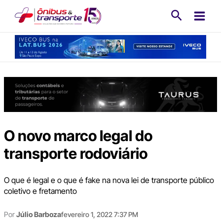
Ir
Pesquisa
para
o
conteúdo
O novo marco legal do
transporte rodoviário
O que é legal e o que é fake na nova lei de transporte público
coletivo e fretamento
Por
Júlio Barboza
fevereiro 1, 2022 7:37 PM