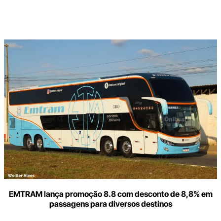
Digite
aqui
o
seu
e-
mail
EMTRAM lança promoção 8.8 com desconto de 8,8% em
passagens para diversos destinos