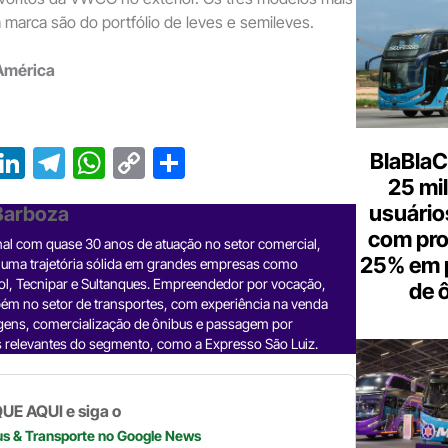
 marca são do portfólio de leves e semileves.
 América
T
Li
T
W
C
S
BlaBlaC
25 mi
r
n
el
h
o
h
usuários
 Barboza
e
ke
e
at
p
ar
com pr
nal com quase 30 anos de atuação no setor comercial,
a
dI
gr
s
y
e
25% em 
 uma trajetória sólida em grandes empresas como
d
n
a
A
Li
ol, Tecnipar e Sultanques. Empreendedor por vocação,
de 
ém no setor de transportes, com experiência na venda
m
p
n
gens, comercialização de ônibus e passagem por
 relevantes do segmento, como a Expresso São Luiz.
p
k
UE AQUI e siga o
us & Transporte
no Google News