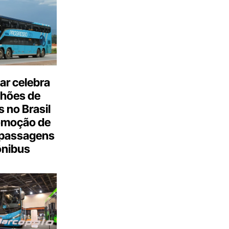
ar celebra
lhões de
 no Brasil
omoção de
passagens
ônibus