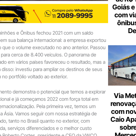
Goiás e 
com vi
ônibu
De
inhões e Ônibus fechou 2021 com um saldo
 em sua balança internacional: a empresa exportou
 que o volume executado no ano anterior. Passou
 para cerca de 8.400 veículos. O panorama de
do em vários países favoreceu o resultado, mas a
 disso: investiu para ampliar os destinos de seus
o portfólio voltado ao exterior.
mento demonstra o potencial que temos a explorar
Via Met
cional e já começamos 2022 com força total em
renovaçã
ernacionalização. Pela primeira vez, temos um
com nov
 na Ásia. Vamos seguir com nossa estratégia de
Caio Ap
do, tanto no Brasil quanto no exterior, com
sobre
a, serviços diferenciados e o melhor custo
Merce
rma Roberto Cortes, presidente e CEO da VWCO.