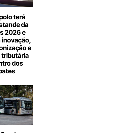
olo terá
stande da
s 2026 e
 inovação,
onização e
tributária
ntro dos
bates