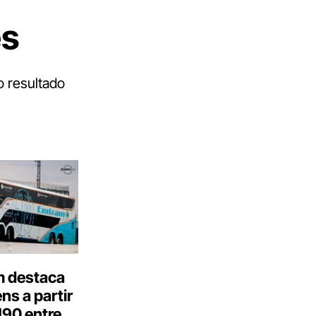
es
 resultado
 destaca
s a partir
190 entre