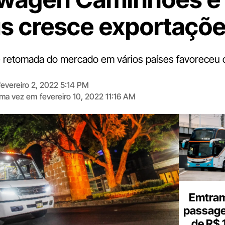
s cresce exportaçõ
retomada do mercado em vários países favoreceu o
fevereiro 2, 2022 5:14 PM
tima vez em
fevereiro 10, 2022 11:16 AM
Digite
aqui
o
seu
e-
mail
Emtram
passagen
de R$ 