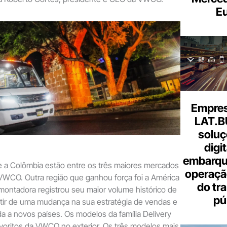
Eu
Empresa
LAT.B
soluç
digi
embarque
e a Colômbia estão entre os três maiores mercados
operaçã
VWCO. Outra região que ganhou força foi a América
do tr
montadora registrou seu maior volume histórico de
pú
rtir de uma mudança na sua estratégia de vendas e
 a novos países. Os modelos da família Delivery
avoritos da VWCO no exterior. Os três modelos mais