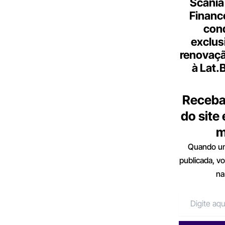
Scania
Finance
con
exclus
renovaçã
à Lat.
Receba
do site
m
Quando um
publicada, v
na