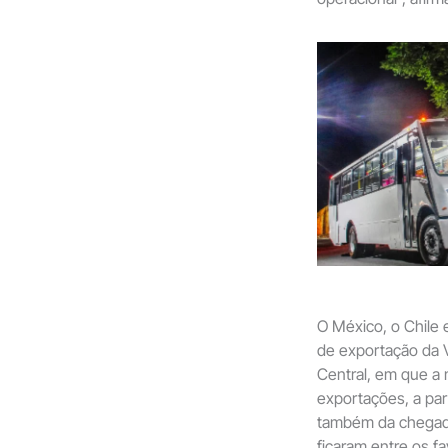
O México, o Chile 
de exportação da 
Central, em que a 
exportações, a pa
também da chegada
ficaram entre os f