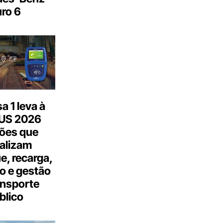
ro 6
 1 leva à
US 2026
ões que
talizam
, recarga,
o e gestão
ansporte
blico