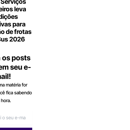
 Serviços
iros leva
dições
ivas para
o de frotas
Bus 2026
 os posts
 em seu e-
ail!
a matéria for
ocê fica sabendo
 hora.