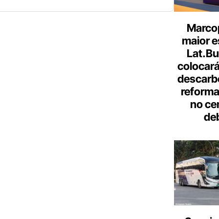
Marcop
maior e
Lat.Bu
colocará
descarb
reforma 
no ce
de