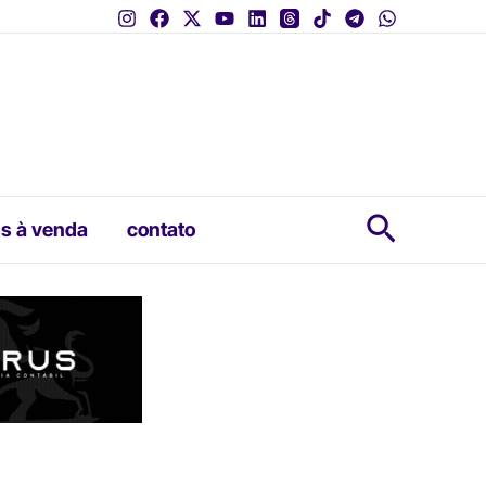
Pesquis
s à venda
contato