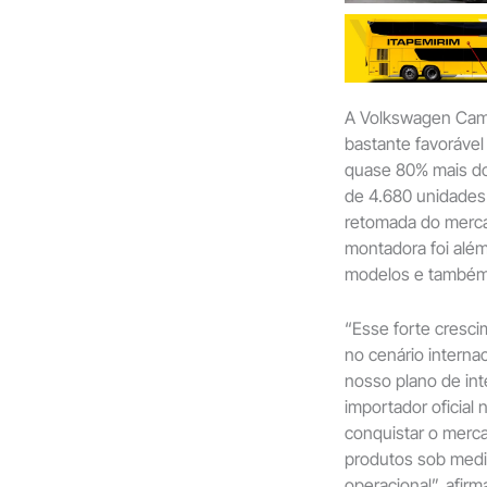
A Volkswagen Cam
bastante favorável
quase 80% mais do
de 4.680 unidades
retomada do merca
montadora foi além
modelos e também n
“Esse forte cresci
no cenário interna
nosso plano de int
importador oficial
conquistar o merca
produtos sob medid
operacional”, afi