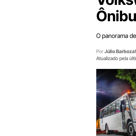
Ônibu
O panorama de 
Por
Júlio Barboza
Atualizado pela úl