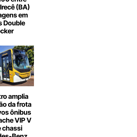
Irecê (BA)
agens em
s Double
cker
ro amplia
o da frota
os ônibus
ache VIP V
 chassi
des-Benz