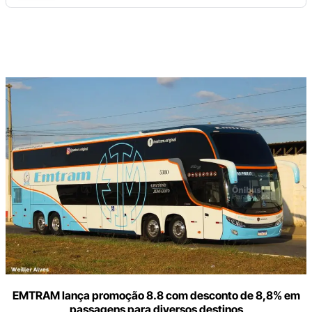
Digite
aqui
o
seu
e-
mail
EMTRAM lança promoção 8.8 com desconto de 8,8% em
passagens para diversos destinos