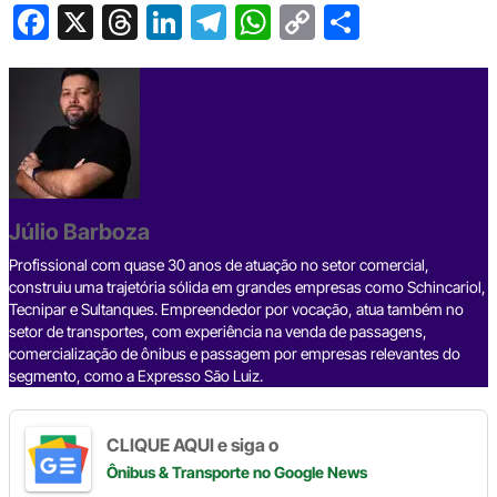
F
X
T
Li
T
W
C
S
a
hr
n
el
h
o
h
c
e
ke
e
at
p
ar
e
a
dI
gr
s
y
e
b
d
n
a
A
Li
o
s
m
p
n
o
p
k
Júlio Barboza
k
Profissional com quase 30 anos de atuação no setor comercial,
construiu uma trajetória sólida em grandes empresas como Schincariol,
Tecnipar e Sultanques. Empreendedor por vocação, atua também no
setor de transportes, com experiência na venda de passagens,
comercialização de ônibus e passagem por empresas relevantes do
segmento, como a Expresso São Luiz.
CLIQUE AQUI e siga o
Ônibus & Transporte
no Google News