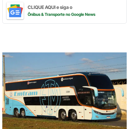
CLIQUE AQUI e siga o
Ônibus & Transporte
no Google News
Digite
aqui
o
seu
e-
mail