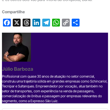
Compartilhe
F
X
T
Li
T
W
C
S
a
hr
n
el
h
o
h
c
e
ke
e
at
p
ar
e
a
dI
gr
s
y
e
b
d
n
a
A
Li
o
s
m
p
n
o
p
k
Júlio Barboza
k
Profissional com quase 30 anos de atuação no setor comercial,
construiu uma trajetória sólida em grandes empresas como Schincariol,
Tecnipar e Sultanques. Empreendedor por vocação, atua também no
setor de transportes, com experiência na venda de passagens,
comercialização de ônibus e passagem por empresas relevantes do
segmento, como a Expresso São Luiz.