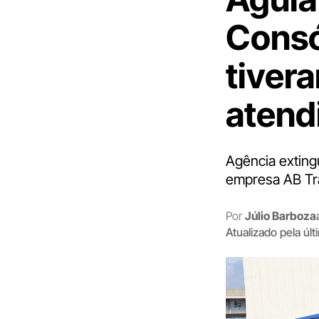
Consó
tiver
atend
Agência exting
empresa AB Tr
Por
Júlio Barboza
Atualizado pela úl