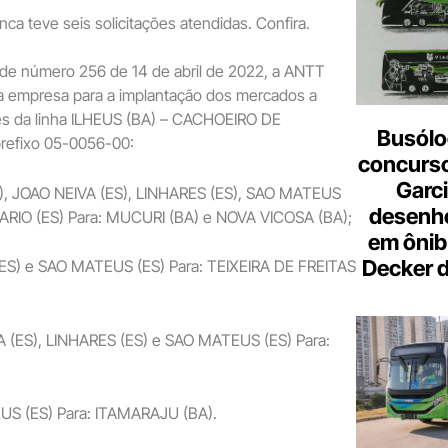
ca teve seis solicitações atendidas. Confira.
de número 256 de 14 de abril de 2022, a ANTT
da empresa para a implantação dos mercados a
s da linha ILHEUS (BA) – CACHOEIRO DE
Busólo
prefixo 05-0056-00:
concurso
Garci
ES), JOAO NEIVA (ES), LINHARES (ES), SAO MATEUS
desenho
RIO (ES) Para: MUCURI (BA) e NOVA VICOSA (BA);
em ônib
Decker 
 (ES) e SAO MATEUS (ES) Para: TEIXEIRA DE FREITAS
VA (ES), LINHARES (ES) e SAO MATEUS (ES) Para:
US (ES) Para: ITAMARAJU (BA).