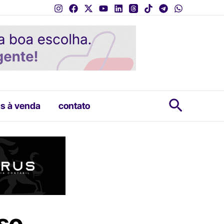
Pesquis
s à venda
contato
so,