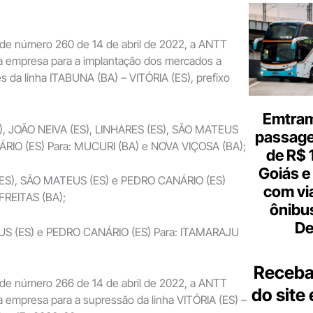
de número 260 de 14 de abril de 2022, a ANTT
da empresa para a implantação dos mercados a
 da linha ITABUNA (BA) – VITÓRIA (ES), prefixo
Emtram
ES), JOÃO NEIVA (ES), LINHARES (ES), SÃO MATEUS
passagen
RIO (ES) Para: MUCURI (BA) e NOVA VIÇOSA (BA);
de R$ 
Goiás e 
 (ES), SÃO MATEUS (ES) e PEDRO CANÁRIO (ES)
com vi
FREITAS (BA);
ônibu
De
EUS (ES) e PEDRO CANÁRIO (ES) Para: ITAMARAJU
Receba
de número 266 de 14 de abril de 2022, a ANTT
do site
a empresa para a supressão da linha VITÓRIA (ES) –