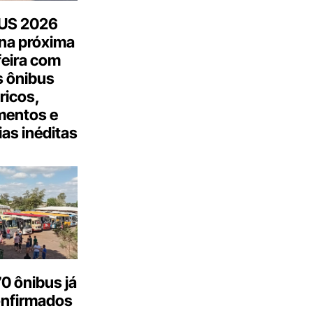
US 2026
na próxima
feira com
 ônibus
tricos,
mentos e
as inéditas
0 ônibus já
onfirmados