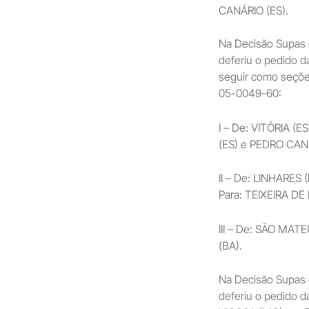
CANÁRIO (ES).
Na Decisão Supas 
deferiu o pedido 
seguir como seções
05-0049-60:
I – De: VITÓRIA (
(ES) e PEDRO CANÁ
II – De: LINHARES
Para: TEIXEIRA DE 
III – De: SÃO MAT
(BA).
Na Decisão Supas 
deferiu o pedido d