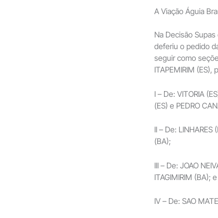
A Viação Águia Bran
Na Decisão Supas 
deferiu o pedido 
seguir como seçõe
ITAPEMIRIM (ES), 
I – De: VITORIA (
(ES) e PEDRO CANA
II – De: LINHARES
(BA);
III – De: JOAO NEI
ITAGIMIRIM (BA); e
IV – De: SAO MATE