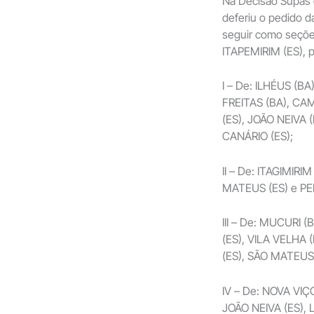
Na Decisão Supas 
deferiu o pedido 
seguir como seçõe
ITAPEMIRIM (ES), p
I – De: ILHÉUS (B
FREITAS (BA), CA
(ES), JOÃO NEIVA 
CANÁRIO (ES);
II – De: ITAGIMIRI
MATEUS (ES) e PE
III – De: MUCURI 
(ES), VILA VELHA 
(ES), SÃO MATEUS
IV – De: NOVA VIÇO
JOÃO NEIVA (ES),