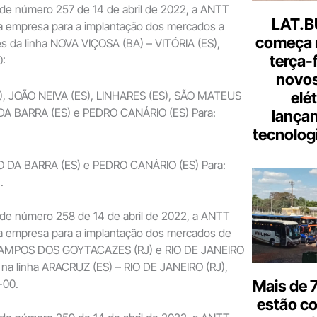
de número 257 de 14 de abril de 2022, a ANTT
LAT.B
da empresa para a implantação dos mercados a
começa 
s da linha NOVA VIÇOSA (BA) – VITÓRIA (ES),
terça-
0:
novos
ES), JOÃO NEIVA (ES), LINHARES (ES), SÃO MATEUS
elé
DA BARRA (ES) e PEDRO CANÁRIO (ES) Para:
lança
tecnologi
O DA BARRA (ES) e PEDRO CANÁRIO (ES) Para:
.
de número 258 de 14 de abril de 2022, a ANTT
da empresa para a implantação dos mercados de
CAMPOS DOS GOYTACAZES (RJ) e RIO DE JANEIRO
 na linha ARACRUZ (ES) – RIO DE JANEIRO (RJ),
-00.
Mais de 7
estão c