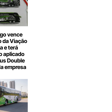
go vence
 da Viação
a e terá
 aplicado
us Double
da empresa