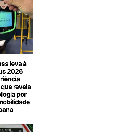
ss leva à
us 2026
riência
 que revela
logia por
mobilidade
bana