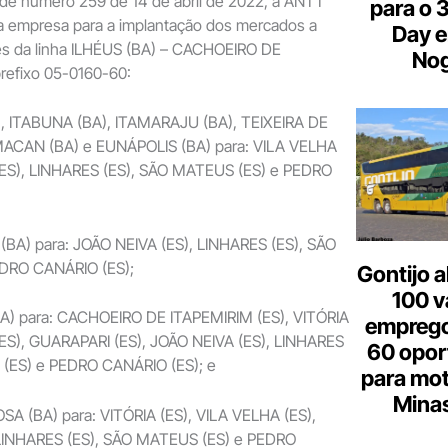
de número 259 de 14 de abril de 2022, a ANTT
para o 
da empresa para a implantação dos mercados a
Day e
s da linha ILHÉUS (BA) – CACHOEIRO DE
Nog
refixo 05-0160-60:
A), ITABUNA (BA), ITAMARAJU (BA), TEIXEIRA DE
MACAN (BA) e EUNÁPOLIS (BA) para: VILA VELHA
(ES), LINHARES (ES), SÃO MATEUS (ES) e PEDRO
M (BA) para: JOÃO NEIVA (ES), LINHARES (ES), SÃO
DRO CANÁRIO (ES);
Gontijo a
100 v
(BA) para: CACHOEIRO DE ITAPEMIRIM (ES), VITÓRIA
emprego
(ES), GUARAPARI (ES), JOÃO NEIVA (ES), LINHARES
60 opor
 (ES) e PEDRO CANÁRIO (ES); e
para mot
Minas
SA (BA) para: VITÓRIA (ES), VILA VELHA (ES),
 LINHARES (ES), SÃO MATEUS (ES) e PEDRO