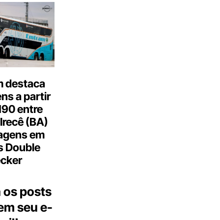
 destaca
s a partir
190 entre
Irecê (BA)
agens em
s Double
cker
 os posts
 em seu e-