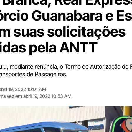
rcio Guanabara e Es
am suas solicitações
idas pela ANTT
uiu, mediante renúncia, o Termo de Autorização de
ansportes de Passageiros.
abril 19, 2022 10:01 AM
tima vez em
abril 19, 2022 10:53 AM
Digite
aqui
o
seu