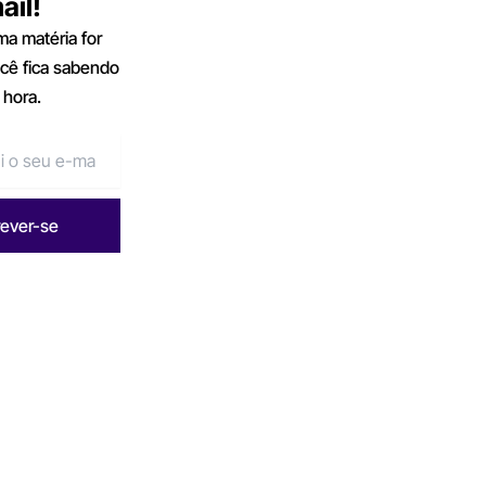
ail!
a matéria for
ocê fica sabendo
 hora.
rever-se