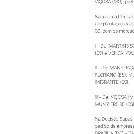
VIÇOSA (MG), pref
Na mesma Decisão,
a implantação da l
00, com os mercad
I – De: MARTINS SO
(ES) e VENDA NOV
II – De: MANHUAÇU
FLORIANO (ES), MU
IMIGRANTE (ES);
III – De: VIÇOSA 
MUNIZ FREIRE (ES)
Na Decisão Supas 
pedido da empresa
BRASÍLIA (DF) – T