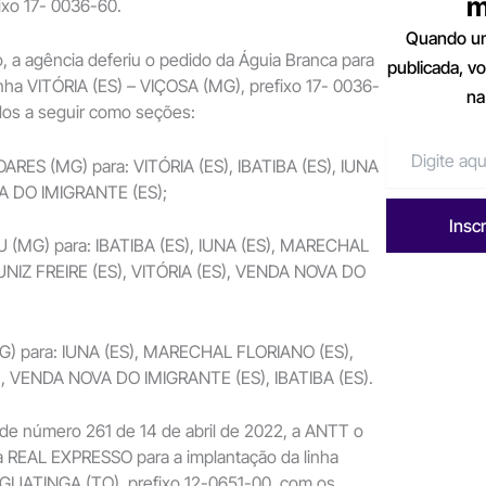
m
ixo 17- 0036-60.
Quando um
 a agência deferiu o pedido da Águia Branca para
publicada, v
inha VITÓRIA (ES) – VIÇOSA (MG), prefixo 17- 0036-
na
os a seguir como seções:
ARES (MG) para: VITÓRIA (ES), IBATIBA (ES), IUNA
A DO IMIGRANTE (ES);
Insc
 (MG) para: IBATIBA (ES), IUNA (ES), MARECHAL
NIZ FREIRE (ES), VITÓRIA (ES), VENDA NOVA DO
(MG) para: IUNA (ES), MARECHAL FLORIANO (ES),
, VENDA NOVA DO IMIGRANTE (ES), IBATIBA (ES).
de número 261 de 14 de abril de 2022, a ANTT o
 REAL EXPRESSO para a implantação da linha
AGUATINGA (TO), prefixo 12-0651-00, com os