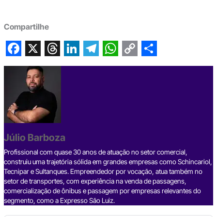
Compartilhe
F
X
T
L
T
W
C
S
a
h
i
e
h
o
h
c
r
n
l
a
p
a
e
e
k
e
t
y
r
b
a
e
g
s
L
e
Júlio Barboza
o
d
d
r
A
i
o
s
I
a
p
n
Profissional com quase 30 anos de atuação no setor comercial,
construiu uma trajetória sólida em grandes empresas como Schincariol,
k
n
m
p
k
Tecnipar e Sultanques. Empreendedor por vocação, atua também no
setor de transportes, com experiência na venda de passagens,
comercialização de ônibus e passagem por empresas relevantes do
segmento, como a Expresso São Luiz.