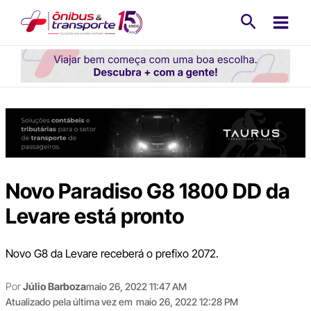
Ir
Pesquisa
para
o
conteúdo
Novo Paradiso G8 1800 DD da
Levare está pronto
Novo G8 da Levare receberá o prefixo 2072.
Por
Júlio Barboza
maio 26, 2022 11:47 AM
Atualizado pela última vez em
maio 26, 2022 12:28 PM