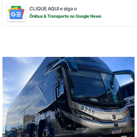
CLIQUE AQUI e siga o
Ônibus & Transporte
no Google News
Digite
aqui
o
seu
e-
mail