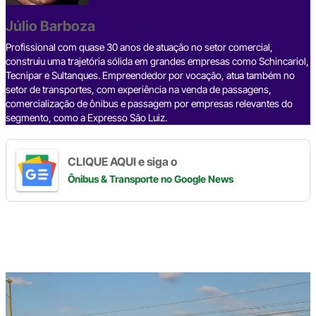
o
s
m
p
n
o
p
k
Júlio Barboza
k
Profissional com quase 30 anos de atuação no setor comercial,
construiu uma trajetória sólida em grandes empresas como Schincariol,
Tecnipar e Sultanques. Empreendedor por vocação, atua também no
setor de transportes, com experiência na venda de passagens,
comercialização de ônibus e passagem por empresas relevantes do
segmento, como a Expresso São Luiz.
CLIQUE AQUI e siga o
Ônibus & Transporte
no Google News
Digite
aqui
o