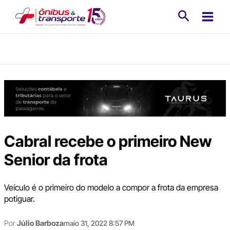
Ir
Pesquisa
para
o
conteúdo
Cabral recebe o primeiro New
Senior da frota
Veículo é o primeiro do modelo a compor a frota da empresa
potiguar.
Por
Júlio Barboza
maio 31, 2022 8:57 PM