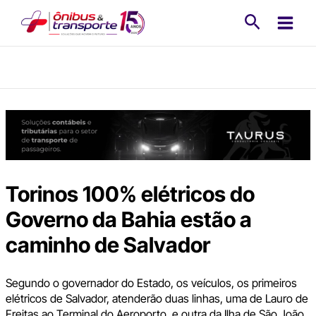
Ir
Pesquisa
para
o
conteúdo
Torinos 100% elétricos do
Governo da Bahia estão a
caminho de Salvador
Segundo o governador do Estado, os veículos, os primeiros
elétricos de Salvador, atenderão duas linhas, uma de Lauro de
Freitas ao Terminal do Aeroporto, e outra da Ilha de São João