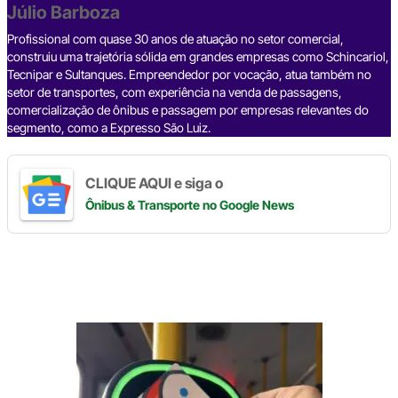
o
p
k
Júlio Barboza
k
Profissional com quase 30 anos de atuação no setor comercial,
construiu uma trajetória sólida em grandes empresas como Schincariol,
Tecnipar e Sultanques. Empreendedor por vocação, atua também no
setor de transportes, com experiência na venda de passagens,
comercialização de ônibus e passagem por empresas relevantes do
segmento, como a Expresso São Luiz.
CLIQUE AQUI e siga o
Ônibus & Transporte
no Google News
Digite
aqui
o
seu