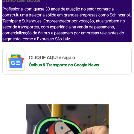
o
p
k
k
Profissional com quase 30 anos de atuação no setor comercial,
construiu uma trajetória sólida em grandes empresas como Schincariol,
Tecnipar e Sultanques. Empreendedor por vocação, atua também no
setor de transportes, com experiência na venda de passagens,
comercialização de ônibus e passagem por empresas relevantes do
segmento, como a Expresso São Luiz.
CLIQUE AQUI e siga o
Ônibus & Transporte
no Google News
Digite
aqui
o
seu
e-