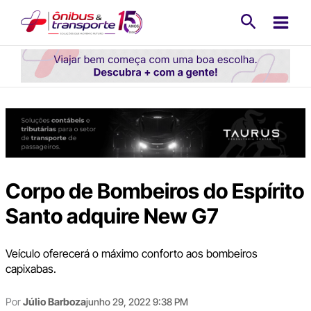
Ir
Pesquisa
para
o
conteúdo
Corpo de Bombeiros do Espírito
Santo adquire New G7
Veículo oferecerá o máximo conforto aos bombeiros
capixabas.
Por
Júlio Barboza
junho 29, 2022 9:38 PM