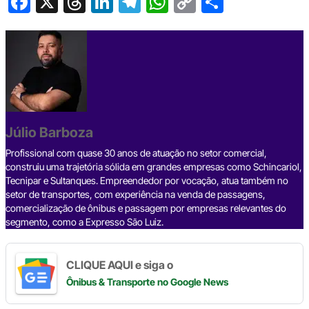
F
X
T
Li
T
W
C
S
a
hr
n
el
h
o
h
c
e
ke
e
at
p
ar
e
a
dI
gr
s
y
e
b
d
n
a
A
Li
o
s
m
p
n
o
p
k
Júlio Barboza
k
Profissional com quase 30 anos de atuação no setor comercial,
construiu uma trajetória sólida em grandes empresas como Schincariol,
Tecnipar e Sultanques. Empreendedor por vocação, atua também no
setor de transportes, com experiência na venda de passagens,
comercialização de ônibus e passagem por empresas relevantes do
segmento, como a Expresso São Luiz.
CLIQUE AQUI e siga o
Ônibus & Transporte
no Google News