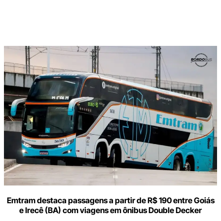
Digite
aqui
o
seu
e-
mail
Emtram destaca passagens a partir de R$ 190 entre Goiás
e Irecê (BA) com viagens em ônibus Double Decker