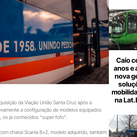
Caio c
anos e 
nova g
soluç
mobilid
na Lat
aquisição da Viação União Santa Cruz após a
ovamente a configuração de modelos equipados
, os já conhecidos “super fofo”.
 com chassi Scania 8×2, modelo adquirido, também