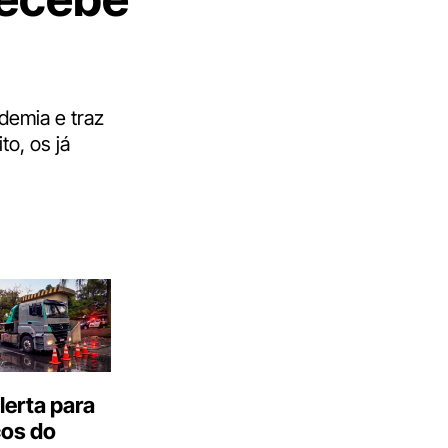
demia e traz
o, os já
erta para
cos do