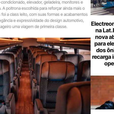
r-condicionado, elevador, geladeira, monitores e
. A poltrona escolhida para reforçar ainda mais o
 foi a class leito, com suas formas e acabamentos
egância e expressividade do design automotivo,
Electreo
ageiro uma viagem de primeira classe.
na Lat
nova a
para ele
dos ôn
recarga 
ope