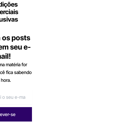
dições
rciais
usivas
 os posts
 em seu e-
ail!
a matéria for
ocê fica sabendo
 hora.
rever-se