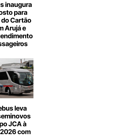
s inaugura
osto para
 do Cartão
 Arujá e
tendimento
ssageiros
bus leva
seminovos
po JCA à
 2026 com