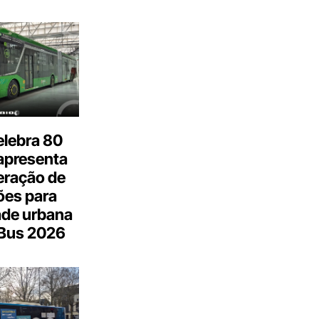
elebra 80
apresenta
eração de
ões para
ade urbana
.Bus 2026