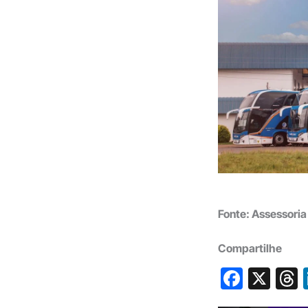
Fonte: Assessoria
Compartilhe
F
X
a
h