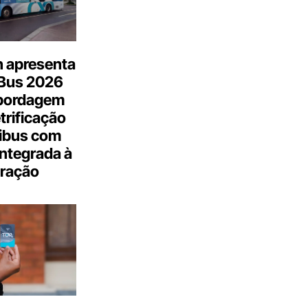
n apresenta
.Bus 2026
bordagem
trificação
ibus com
integrada à
ração