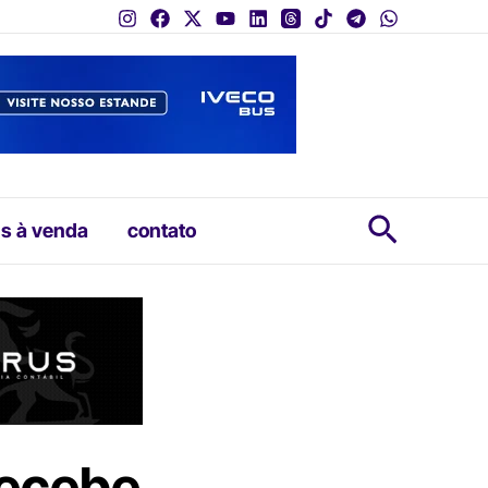
Pesquis
s à venda
contato
recebe