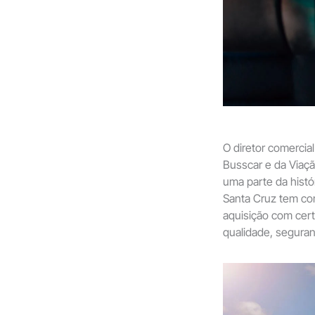
O diretor comercial
Busscar e da Viaçã
uma parte da histó
Santa Cruz tem co
aquisição com cert
qualidade, seguran