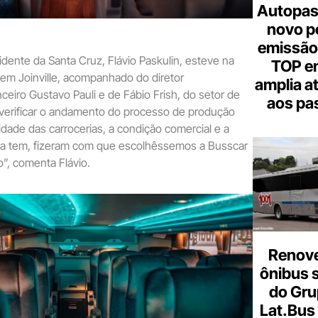
Autopas
novo p
emissão
idente da Santa Cruz, Flávio Paskulin, esteve na
TOP em
 em Joinville, acompanhado do diretor
amplia a
nceiro Gustavo Pauli e de Fábio Frish, do setor de
aos pa
verificar o andamento do processo de produção
idade das carrocerias, a condição comercial e a
rca tem, fizeram com que escolhêssemos a Busscar
o”, comenta Flávio.
Renove
ônibus 
do Gru
Lat.Bus