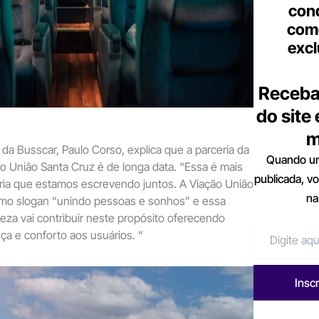
con
come
excl
Receba
do site
m
 da Busscar, Paulo Corso, explica que a parceria da
Quando um
o União Santa Cruz é de longa data. “Essa é mais
publicada, v
ria que estamos escrevendo juntos. A Viação União
na
mo slogan “unindo pessoas e sonhos” e essa
eza vai contribuir neste propósito oferecendo
ça e conforto aos usuários. “
Insc