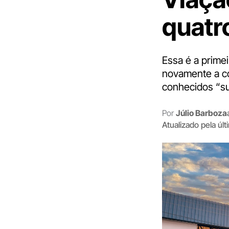
quatr
Essa é a prime
novamente a co
conhecidos “su
Por
Júlio Barboza
Atualizado pela úl