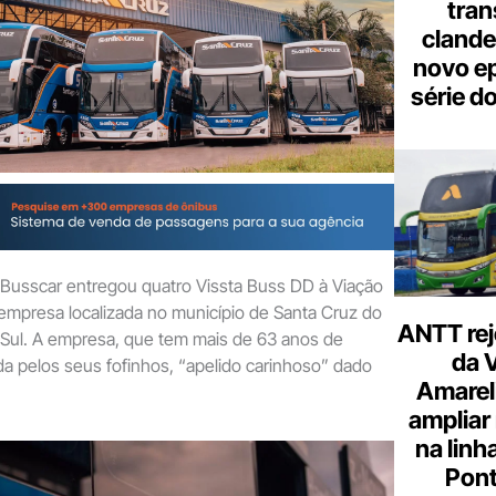
tran
clande
novo ep
série d
 a Busscar entregou quatro Vissta Buss DD à Viação
empresa localizada no município de Santa Cruz do
ANTT rej
 Sul. A empresa, que tem mais de 63 anos de
da 
ida pelos seus fofinhos, “apelido carinhoso” dado
Amarel
ampliar
na linh
Pont