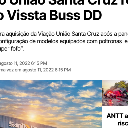
o Vissta Buss DD
ira aquisição da Viação União Santa Cruz após a pan
nfiguração de modelos equipados com poltronas leit
per fofo”.
agosto 11, 2022 6:15 PM
tima vez em
agosto 11, 2022 6:15 PM
Digite
aqui
o
seu
e-
mail
ANTT al
ris