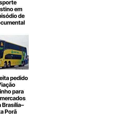
sporte
stino em
isódio de
ocumental
eita pedido
Viação
inho para
 mercados
a Brasília–
a Porã