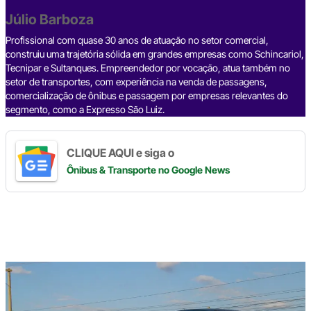
o
p
k
Júlio Barboza
k
Profissional com quase 30 anos de atuação no setor comercial,
construiu uma trajetória sólida em grandes empresas como Schincariol,
Tecnipar e Sultanques. Empreendedor por vocação, atua também no
setor de transportes, com experiência na venda de passagens,
comercialização de ônibus e passagem por empresas relevantes do
segmento, como a Expresso São Luiz.
CLIQUE AQUI e siga o
Ônibus & Transporte
no Google News
Digite
aqui
o
seu