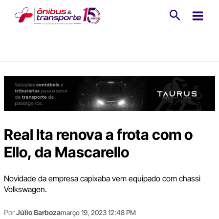
Ir
Pesquisa
para
o
conteúdo
Real Ita renova a frota com o
Ello, da Mascarello
Novidade da empresa capixaba vem equipado com chassi
Volkswagen.
Por
Júlio Barboza
março 19, 2023 12:48 PM