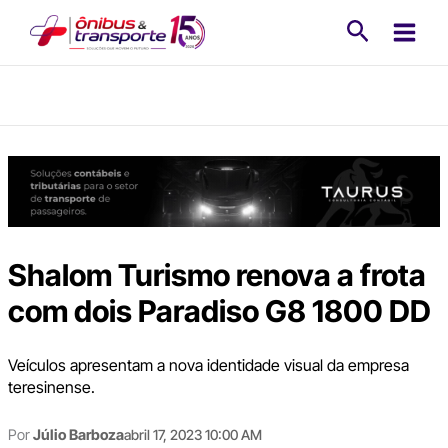
Ir
Pesquisa
para
o
conteúdo
Shalom Turismo renova a frota
com dois Paradiso G8 1800 DD
Veículos apresentam a nova identidade visual da empresa
teresinense.
Por
Júlio Barboza
abril 17, 2023 10:00 AM