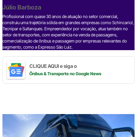
o
p
k
Júlio Barboza
k
Profissional com quase 30 anos de atuação no setor comercial,
construiu uma trajetória sólida em grandes empresas como Schincariol,
Tecnipar e Sultanques. Empreendedor por vocação, atua também no
setor de transportes, com experiência na venda de passagens,
comercialização de ônibus e passagem por empresas relevantes do
segmento, como a Expresso São Luiz.
CLIQUE AQUI e siga o
Ônibus & Transporte
no Google News
Digite
aqui
o
seu