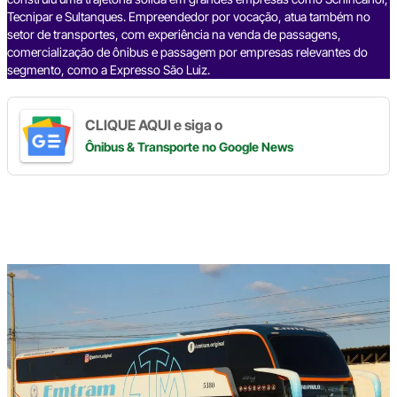
Tecnipar e Sultanques. Empreendedor por vocação, atua também no
setor de transportes, com experiência na venda de passagens,
comercialização de ônibus e passagem por empresas relevantes do
segmento, como a Expresso São Luiz.
CLIQUE AQUI e siga o
Ônibus & Transporte
no Google News
Digite
aqui
o
seu
e-
mail