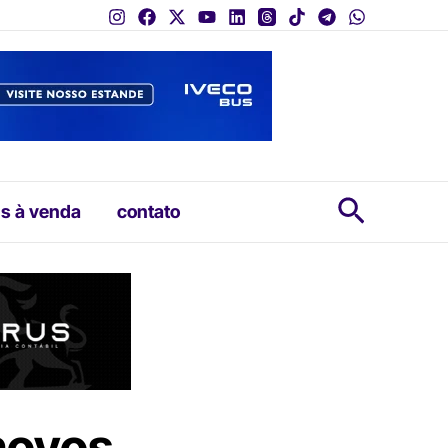
Pesquis
s à venda
contato
novos