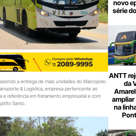
novo ep
série d
ANTT rej
fazendo a entrega de mais unidades do Marcopolo
da 
Transporte & Logística, empresa pertencente ao
Amarel
a e referência em fretamento empresarial e com
ampliar
pírito Santo.
na linh
Pont