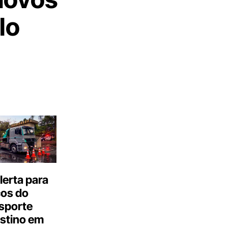
lo
erta para
cos do
sporte
stino em