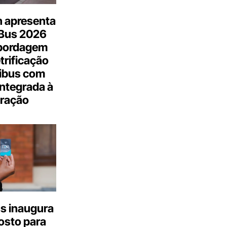
n apresenta
.Bus 2026
bordagem
trificação
ibus com
integrada à
ração
s inaugura
osto para