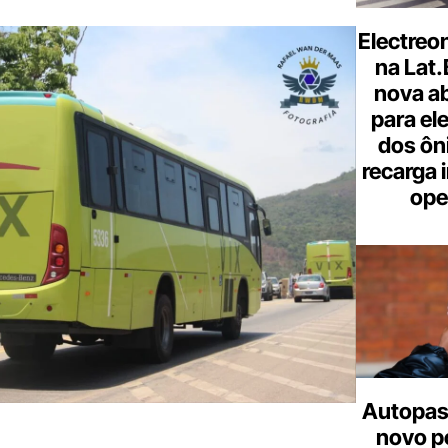
Electreo
na Lat
nova a
para ele
dos ôn
recarga 
ope
Autopas
novo p