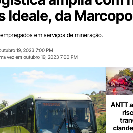
s Ideale, da Marcopo
o empregados em serviços de mineração.
outubro 19, 2023 7:00 PM
tima vez em
outubro 19, 2023 7:00 PM
Digite
aqui
o
seu
e-
mail
ANTT al
ris
tran
clande