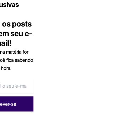
usivas
 os posts
 em seu e-
ail!
a matéria for
ocê fica sabendo
 hora.
rever-se