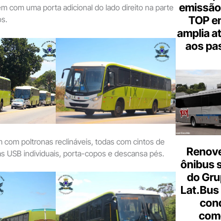
emissão
 com uma porta adicional do lado direito na parte
TOP em
os.
amplia a
aos pa
 com poltronas reclináveis, todas com cintos de
Renove
s USB individuais, porta-copos e descansa pés.
ônibus 
do Gru
Lat.Bus
con
come