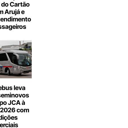
 do Cartão
 Arujá e
tendimento
ssageiros
bus leva
seminovos
po JCA à
 2026 com
dições
rciais