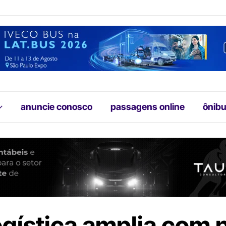
anuncie conosco
passagens online
ônibu
ogística amplia com 