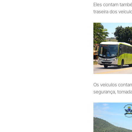
Eles contam também
traseira dos veícul
Os veículos contam
segurança, tomada