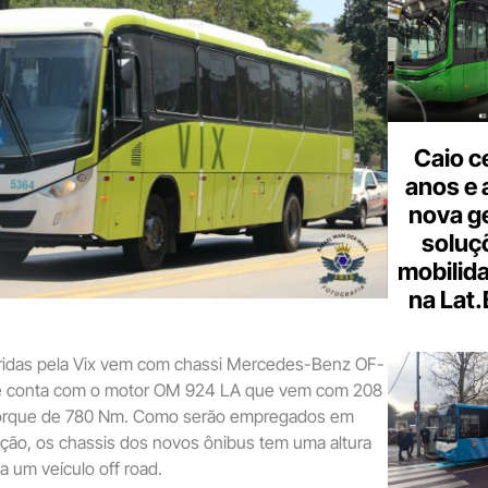
Caio c
anos e 
nova g
soluç
mobilid
na Lat
ridas pela Vix vem com chassi Mercedes-Benz OF-
ue conta com o motor OM 924 LA que vem com 208
 torque de 780 Nm. Como serão empregados em
ção, os chassis dos novos ônibus tem uma altura
a um veículo off road.