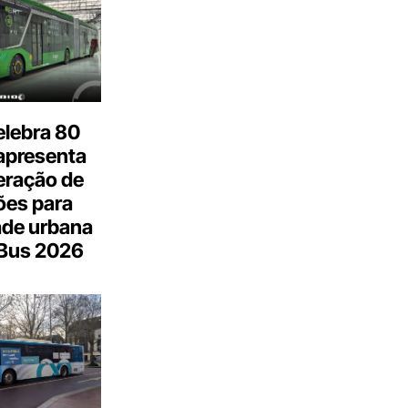
elebra 80
apresenta
eração de
ões para
ade urbana
.Bus 2026