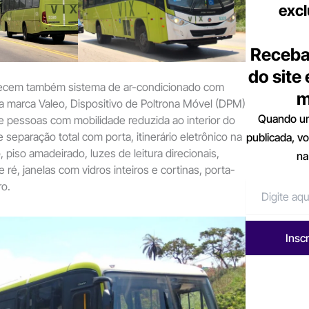
excl
Receba
do site
recem também sistema de ar-condicionado com
m
da marca Valeo, Dispositivo de Poltrona Móvel (DPM)
Quando um
de pessoas com mobilidade reduzida ao interior do
 separação total com porta, itinerário eletrônico na
publicada, v
 piso amadeirado, luzes de leitura direcionais,
na
ré, janelas com vidros inteiros e cortinas, porta-
ro.
Insc