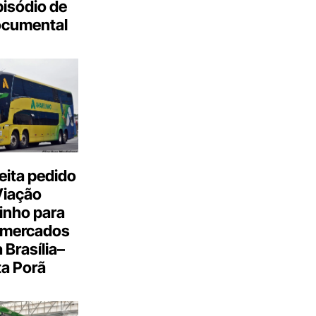
isódio de
ocumental
eita pedido
Viação
inho para
 mercados
a Brasília–
a Porã