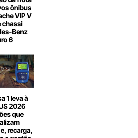
os ônibus
ache VIP V
 chassi
des-Benz
ro 6
 1 leva à
US 2026
ões que
talizam
, recarga,