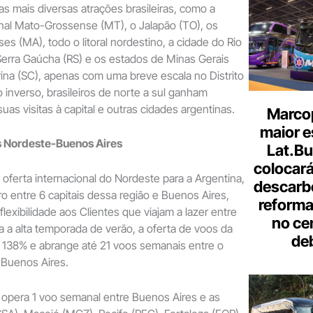
as mais diversas atrações brasileiras, como a
nal Mato-Grossense (MT), o Jalapão (TO), os
s (MA), todo o litoral nordestino, a cidade do Rio
 Serra Gaúcha (RS) e os estados de Minas Gerais
ina (SC), apenas com uma breve escala no Distrito
o inverso, brasileiros de norte a sul ganham
suas visitas à capital e outras cidades argentinas.
Marcop
maior e
s Nordeste-Buenos Aires
Lat.Bu
colocará
 oferta internacional do Nordeste para a Argentina,
descarb
ro entre 6 capitais dessa região e Buenos Aires,
reforma 
lexibilidade aos Clientes que viajam a lazer entre
no ce
ra a alta temporada de verão, a oferta de voos da
de
138% e abrange até 21 voos semanais entre o
e Buenos Aires.
 opera 1 voo semanal entre Buenos Aires e as