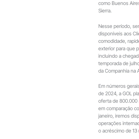
como Buenos Aires
Sierra.
Nesse período, se
disponíveis aos Cl
comodidade, rapide
exterior para que 
incluindo a chegad
temporada de julh
da Companhia na A
Em números gerais
de 2024, a GOL pl
oferta de 800.000
em comparação co
janeiro, iremos di
operações internac
o acréscimo de 13