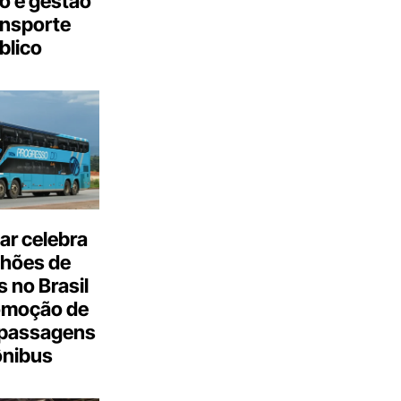
o e gestão
ansporte
blico
ar celebra
lhões de
 no Brasil
omoção de
passagens
ônibus