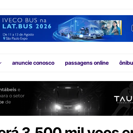
anuncie conosco
passagens online
ônibu
erá 3.500 mil voos e