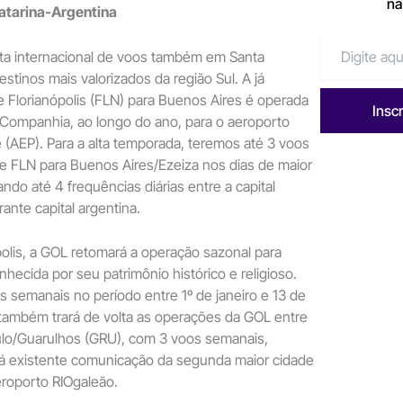
na
atarina-Argentina
rta internacional de voos também em Santa
stinos mais valorizados da região Sul. A já
e Florianópolis (FLN) para Buenos Aires é operada
Insc
 Companhia, ao longo do ano, para o aeroporto
 (AEP). Para a alta temporada, teremos até 3 voos
 de FLN para Buenos Aires/Ezeiza nos dias de maior
ndo até 4 frequências diárias entre a capital
rante capital argentina.
olis, a GOL retomará a operação sazonal para
hecida por seu patrimônio histórico e religioso.
s semanais no período entre 1º de janeiro e 13 de
 também trará de volta as operações da GOL entre
lo/Guarulhos (GRU), com 3 voos semanais,
já existente comunicação da segunda maior cidade
roporto RIOgaleão.