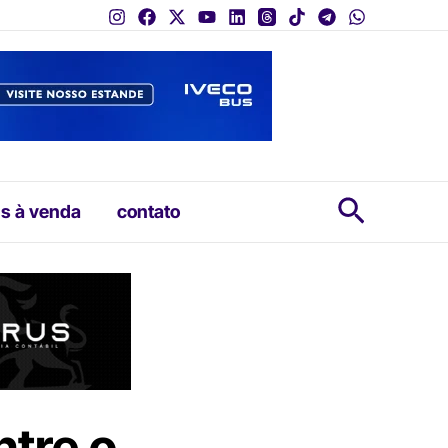
Pesquis
s à venda
contato
ntre o