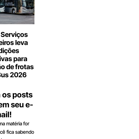
 Serviços
iros leva
dições
ivas para
o de frotas
Bus 2026
 os posts
 em seu e-
ail!
a matéria for
ocê fica sabendo