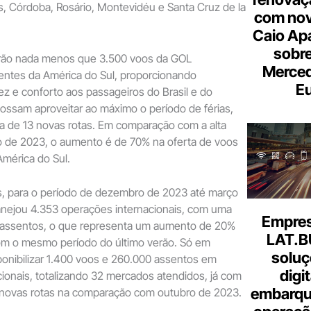
, Córdoba, Rosário, Montevidéu e Santa Cruz de la
com nov
Caio Ap
sobre
rão nada menos que 3.500 voos da GOL
Merce
ientes da América do Sul, proporcionando
Eu
z e conforto aos passageiros do Brasil e do
possam aproveitar ao máximo o período de férias,
a de 13 novas rotas. Em comparação com a alta
o de 2023, o aumento é de 70% na oferta de voos
mérica do Sul.
, para o período de dezembro de 2023 até março
anejou 4.353 operações internacionais, com uma
Empresa
 assentos, o que representa um aumento de 20%
LAT.B
m o mesmo período do último verão. Só em
soluç
sponibilizar 1.400 voos e 260.000 assentos em
digi
ionais, totalizando 32 mercados atendidos, já com
embarque
 novas rotas na comparação com outubro de 2023.