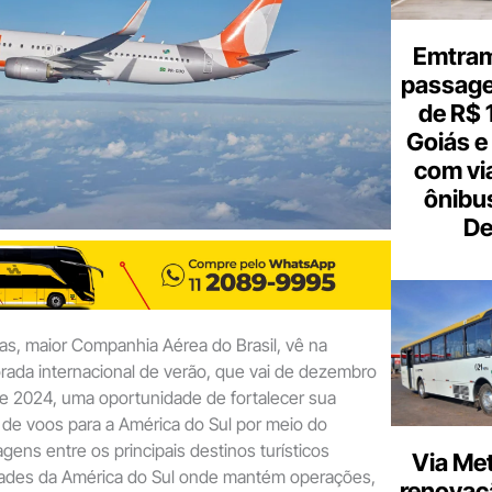
Emtram
passagen
de R$ 
Goiás e 
com vi
ônibu
De
s, maior Companhia Aérea do Brasil, vê na
rada internacional de verão, que vai de dezembro
e 2024, uma oportunidade de fortalecer sua
a de voos para a América do Sul por meio do
ens entre os principais destinos turísticos
Via Met
idades da América do Sul onde mantém operações,
renovaçã