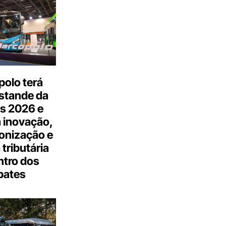
olo terá
stande da
s 2026 e
 inovação,
onização e
tributária
ntro dos
bates