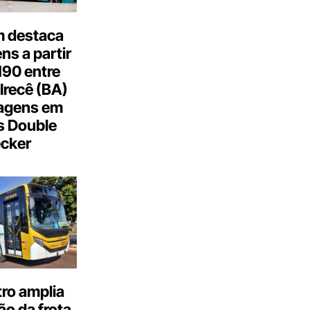
 destaca
s a partir
190 entre
Irecê (BA)
agens em
s Double
cker
ro amplia
o da frota