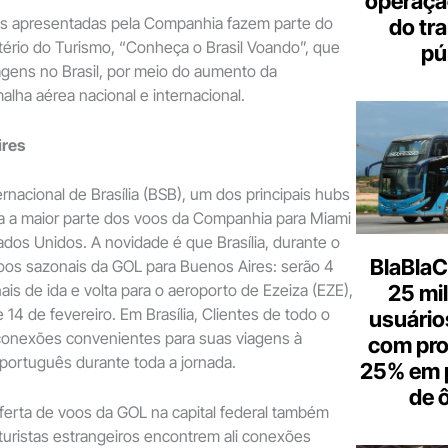
operaçã
s apresentadas pela Companhia fazem parte do
do tr
ério do Turismo, “Conheça o Brasil Voando”, que
pú
agens no Brasil, por meio do aumento da
alha aérea nacional e internacional.
ires
rnacional de Brasília (BSB), um dos principais hubs
a a maior parte dos voos da Companhia para Miami
ados Unidos. A novidade é que Brasília, durante o
BlaBlaC
voos sazonais da GOL para Buenos Aires: serão 4
25 mi
is de ida e volta para o aeroporto de Ezeiza (EZE),
e 14 de fevereiro. Em Brasília, Clientes de todo o
usuários
conexões convenientes para suas viagens à
com pr
 português durante toda a jornada.
25% em 
de 
oferta de voos da GOL na capital federal também
 turistas estrangeiros encontrem ali conexões