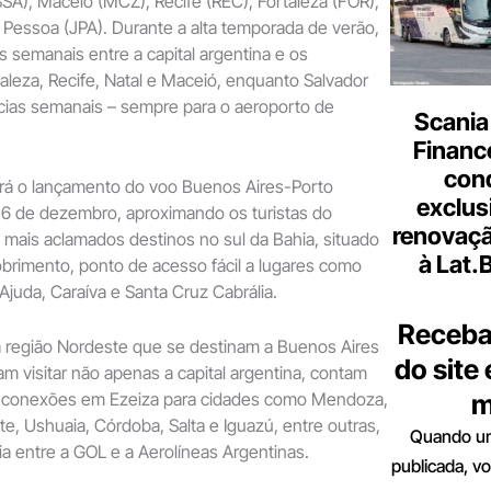
(SSA), Maceió (MCZ), Recife (REC), Fortaleza (FOR),
 Pessoa (JPA). Durante a alta temporada de verão,
s semanais entre a capital argentina e os
aleza, Recife, Natal e Maceió, enquanto Salvador
cias semanais – sempre para o aeroporto de
Scania
Finance
con
rá o lançamento do voo Buenos Aires-Porto
exclus
16 de dezembro, aproximando os turistas do
renovaçã
 mais aclamados destinos no sul da Bahia, situado
à Lat.
brimento, ponto de acesso fácil a lugares como
’Ajuda, Caraíva e Santa Cruz Cabrália.
Receba
da região Nordeste que se destinam a Buenos Aires
do site
 visitar não apenas a capital argentina, contam
m
 conexões em Ezeiza para cidades como Mendoza,
ate, Ushuaia, Córdoba, Salta e Iguazú, entre outras,
Quando um
ia entre a GOL e a Aerolíneas Argentinas.
publicada, v