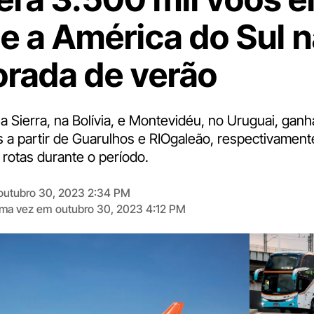
 e a América do Sul n
rada de verão
la Sierra, na Bolívia, e Montevidéu, no Uruguai, gan
s a partir de Guarulhos e RIOgaleão, respectivament
 rotas durante o período.
outubro 30, 2023 2:34 PM
tima vez em
outubro 30, 2023 4:12 PM
Digite
aqui
o
seu
e-
mail