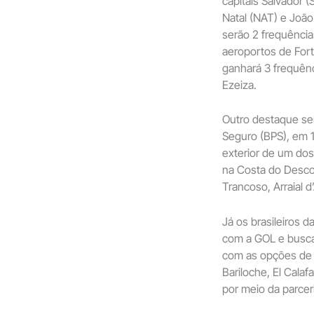
capitais Salvador 
Natal (NAT) e João
serão 2 frequência
aeroportos de Fort
ganhará 3 frequên
Ezeiza.
Outro destaque se
Seguro (BPS), em 
exterior de um dos
na Costa do Desco
Trancoso, Arraial d
Já os brasileiros 
com a GOL e buscam
com as opções de
Bariloche, El Calaf
por meio da parcer