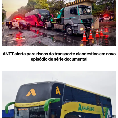
aqui
o
seu
e-
mail
ANTT alerta para riscos do transporte clandestino em novo
episódio de série documental