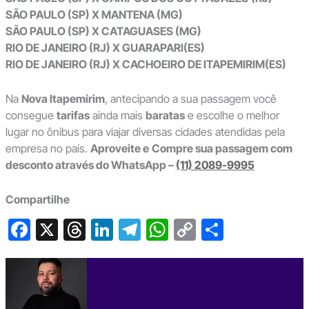
SÃO PAULO (SP) X MANTENA (MG)
SÃO PAULO (SP) X CATAGUASES (MG)
RIO DE JANEIRO (RJ) X GUARAPARI(ES)
RIO DE JANEIRO (RJ) X CACHOEIRO DE ITAPEMIRIM(ES)
Na
Nova Itapemirim
, antecipando a sua passagem você
consegue
tarifas
ainda mais
baratas
e escolhe o melhor
lugar no ônibus para viajar diversas cidades atendidas pela
empresa no país.
Aproveite e
Compre sua passagem com
desconto através do WhatsApp –
(11) 2089-9995
Compartilhe
F
X
T
Li
T
W
C
S
a
hr
n
el
h
o
h
c
e
ke
e
at
p
ar
e
a
dI
gr
s
y
e