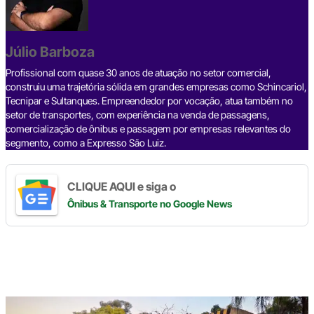
b
d
n
a
A
Li
o
s
m
p
n
o
p
k
Júlio Barboza
k
Profissional com quase 30 anos de atuação no setor comercial,
construiu uma trajetória sólida em grandes empresas como Schincariol,
Tecnipar e Sultanques. Empreendedor por vocação, atua também no
setor de transportes, com experiência na venda de passagens,
comercialização de ônibus e passagem por empresas relevantes do
segmento, como a Expresso São Luiz.
CLIQUE AQUI e siga o
Ônibus & Transporte
no Google News
Digite