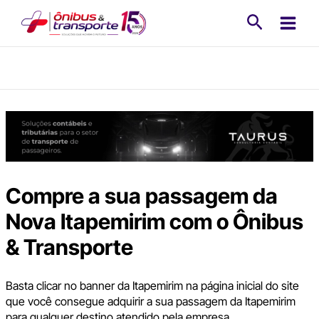
Ir
Pesquisa
para
o
conteúdo
Compre a sua passagem da
Nova Itapemirim com o Ônibus
& Transporte
Basta clicar no banner da Itapemirim na página inicial do site
que você consegue adquirir a sua passagem da Itapemirim
para qualquer destino atendido pela empresa.