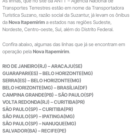
As linhas, que no site da ANTT – Agência Nacional de
Transportes Terrestres estão em nome da Transportadora
Turística Suzano, razão social da Suzantur, já levam os ônibus
da
Nova Itapemirim
a estados nas regiões Sudeste,
Nordeste, Centro-oeste, Sul, além do Distrito Federal.
Confira abaixo, algumas das linhas que já se encontram em
operação pela
Nova Itapemirim
.
RIO DE JANEIRO(RJ) – ARACAJU(SE)
GUARAPARI(ES) – BELO HORIZONTE(MG)
SERRA(ES) – BELO HORIZONTE(MG)
BELO HORIZONTE(MG) – BRASÍLIA(DF)
CAMPINA GRANDE(PB) – SÃO PAULO(SP)
VOLTA REDONDA(RJ) – CURITIBA(PR)
SÃO PAULO(SP) – CURITIBA(PR)
SÃO PAULO(SP) – IPATINGA(MG)
SÃO PAULO(SP) – NANUQUE(MG)
SALVADOR(BA) – RECIFE(PE)