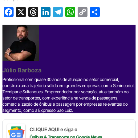
F
X
T
Li
T
W
C
S
a
hr
n
el
h
o
h
c
e
ke
e
at
p
ar
e
a
dI
gr
s
y
e
b
d
n
a
A
Li
o
s
m
p
n
o
p
k
Júlio Barboza
k
Profissional com quase 30 anos de atuação no setor comercial,
construiu uma trajetória sólida em grandes empresas como Schincariol,
Tecnipar e Sultanques. Empreendedor por vocação, atua também no
setor de transportes, com experiência na venda de passagens,
comercialização de ônibus e passagem por empresas relevantes do
segmento, como a Expresso São Luiz.
CLIQUE AQUI e siga o
Ônibus & Transporte
no Google News