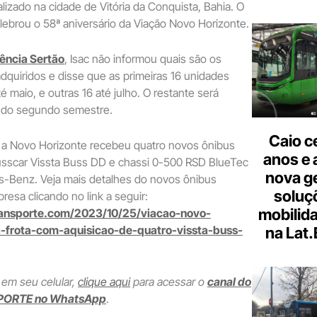
alizado na cidade de Vitória da Conquista, Bahia. O
ebrou o 58ª aniversário da Viação Novo Horizonte.
ência Sertão
, Isac não informou quais são os
quiridos e disse que as primeiras 16 unidades
 maio, e outras 16 até julho. O restante será
 do segundo semestre.
Caio c
 a Novo Horizonte recebeu quatro novos ônibus
anos e 
usscar Vissta Buss DD e chassi 0-500 RSD BlueTec
nova g
-Benz. Veja mais detalhes do novos ônibus
soluç
resa clicando no link a seguir:
mobilid
ransporte.com/2023/10/25/viacao-novo-
a-frota-com-aquisicao-de-quatro-vissta-buss-
na Lat
 em seu celular,
clique aqui
para acessar o
canal do
PORTE no WhatsApp
.