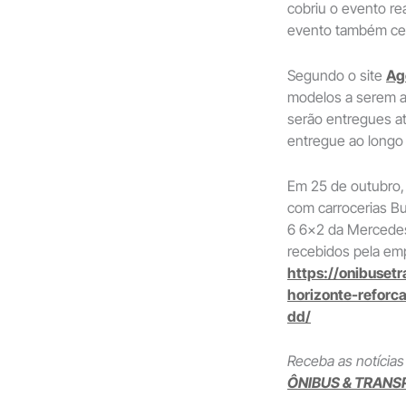
cobriu o evento re
evento também cel
Segundo o site
Ag
modelos a serem ad
serão entregues até
entregue ao longo
Em 25 de outubro,
com carrocerias B
6 6×2 da Mercedes
recebidos pela emp
https://onibuset
horizonte-reforc
dd/
Receba as notícias
ÔNIBUS & TRANS