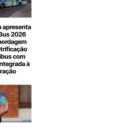
n apresenta
.Bus 2026
bordagem
trificação
ibus com
integrada à
ração