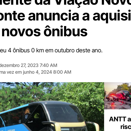
onte anuncia a aquis
 novos ônibus
eu 4 ônibus 0 km em outubro deste ano.
dezembro 27, 2023 7:40 AM
tima vez em
junho 4, 2024 8:00 AM
Digite
aqui
o
seu
e-
mail
ANTT al
ris