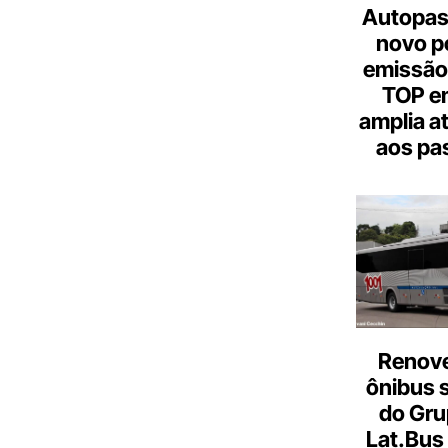
Autopas
novo p
emissão
TOP em
amplia a
aos pa
Renove
ônibus 
do Gru
Lat.Bus