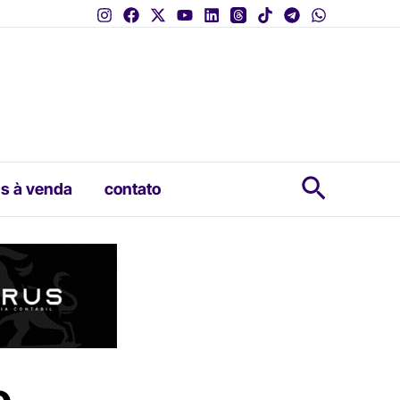
Pesquis
s à venda
contato
o