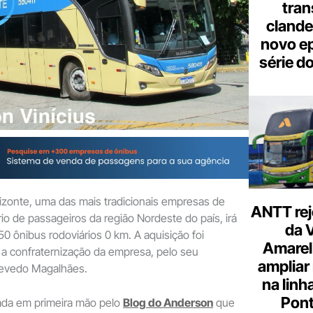
tran
clande
novo ep
série d
izonte, uma das mais tradicionais empresas de
ANTT rej
rio de passageiros da região Nordeste do país, irá
da 
0 ônibus rodoviários 0 km. A aquisição foi
Amarel
 a confraternização da empresa, pelo seu
ampliar
zevedo Magalhães.
na linh
Pont
dada em primeira mão pelo
Blog do Anderson
que