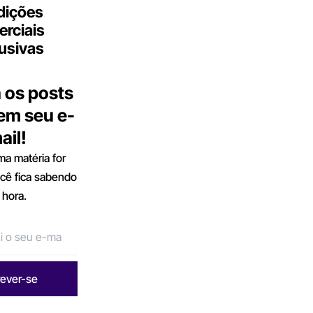
dições
rciais
usivas
 os posts
 em seu e-
ail!
a matéria for
ocê fica sabendo
 hora.
rever-se