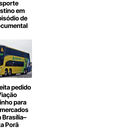
sporte
stino em
isódio de
ocumental
eita pedido
Viação
inho para
 mercados
a Brasília–
a Porã