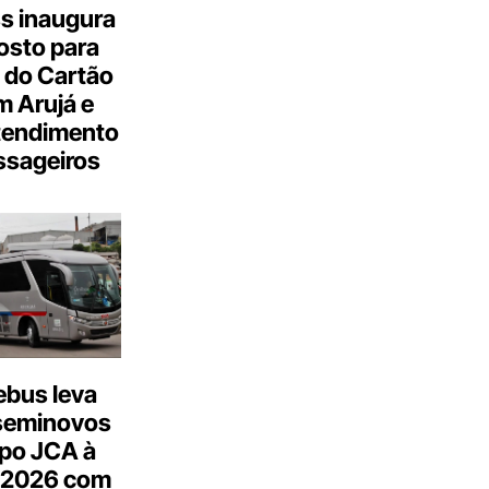
s inaugura
osto para
 do Cartão
 Arujá e
tendimento
ssageiros
bus leva
seminovos
po JCA à
 2026 com