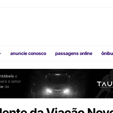
anuncie conosco
passagens online
ônibu
dente da Viação Nov