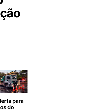
ição
erta para
cos do