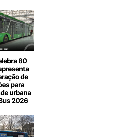
elebra 80
apresenta
eração de
ões para
ade urbana
.Bus 2026