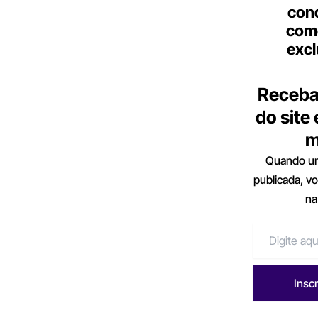
con
come
excl
Receba
do site
m
Quando um
publicada, v
na
Insc