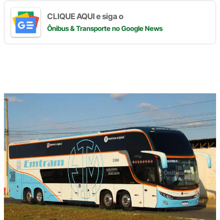
CLIQUE AQUI e siga o
Ônibus & Transporte
no Google News
Digite
aqui
o
seu
e-
mail