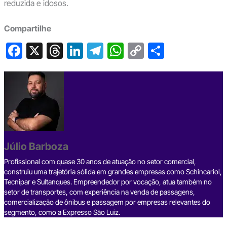
reduzida e idosos.
Compartilhe
F
X
T
Li
T
W
C
S
a
hr
n
el
h
o
h
c
e
ke
e
at
p
ar
e
a
dI
gr
s
y
e
b
d
n
a
A
Li
o
s
m
p
n
o
p
k
Júlio Barboza
k
Profissional com quase 30 anos de atuação no setor comercial,
construiu uma trajetória sólida em grandes empresas como Schincariol,
Tecnipar e Sultanques. Empreendedor por vocação, atua também no
setor de transportes, com experiência na venda de passagens,
comercialização de ônibus e passagem por empresas relevantes do
segmento, como a Expresso São Luiz.