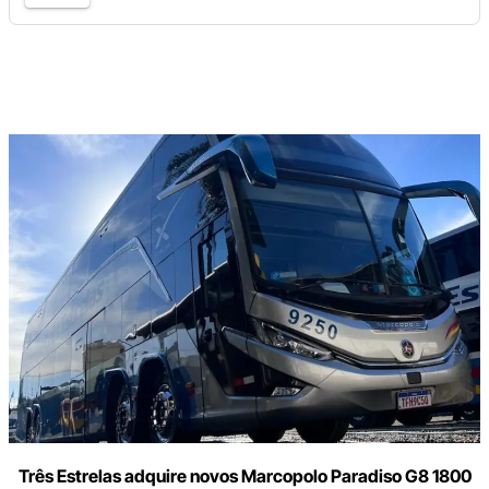
Digite
aqui
o
seu
e-
mail
Três Estrelas adquire novos Marcopolo Paradiso G8 1800