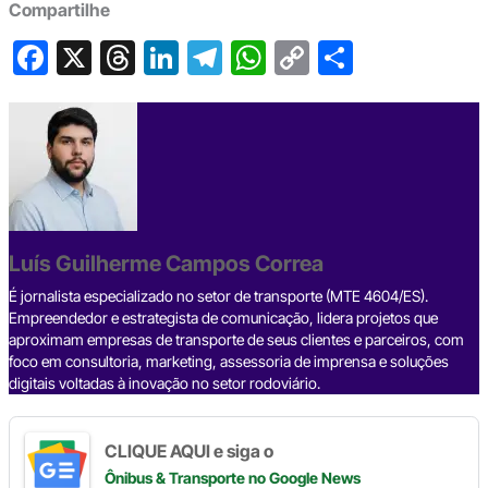
Compartilhe
F
X
T
Li
T
W
C
S
a
hr
n
el
h
o
h
c
e
ke
e
at
p
ar
e
a
dI
gr
s
y
e
b
d
n
a
A
Li
o
s
m
p
n
o
p
k
Luís Guilherme Campos Correa
k
É jornalista especializado no setor de transporte (MTE 4604/ES).
Empreendedor e estrategista de comunicação, lidera projetos que
aproximam empresas de transporte de seus clientes e parceiros, com
foco em consultoria, marketing, assessoria de imprensa e soluções
digitais voltadas à inovação no setor rodoviário.
CLIQUE AQUI e siga o
Ônibus & Transporte
no Google News