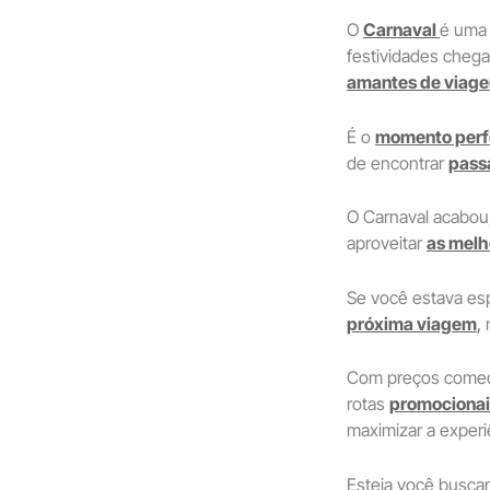
O
Carnaval
é uma 
festividades cheg
amantes de viage
É o
momento perf
de encontrar
pass
O Carnaval acabou
aproveitar
as melho
Se você estava e
próxima viagem
,
n
Com preços come
rotas
promocionai
maximizar a exper
Esteja você busca