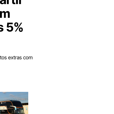
om
s 5%
ntos extras com