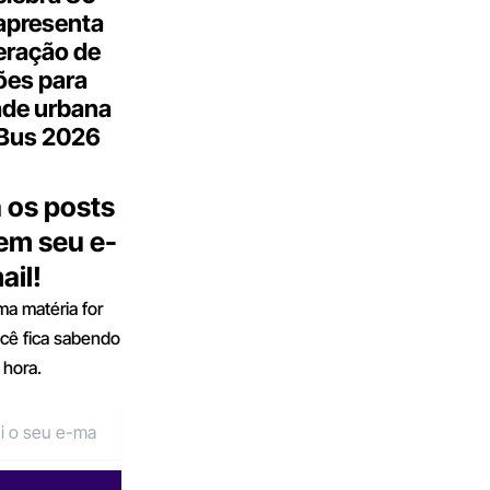
apresenta
eração de
ões para
ade urbana
.Bus 2026
 os posts
 em seu e-
ail!
a matéria for
ocê fica sabendo
 hora.