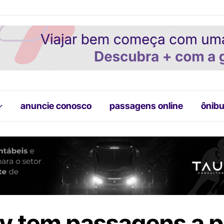
anuncie conosco
passagens online
ônibu
y tem passagens a pa