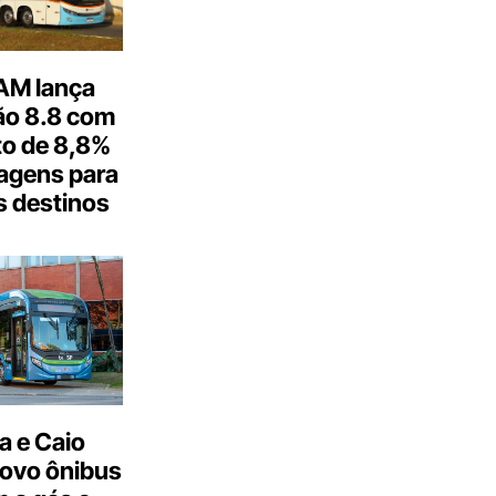
M lança
o 8.8 com
o de 8,8%
agens para
s destinos
a e Caio
ovo ônibus