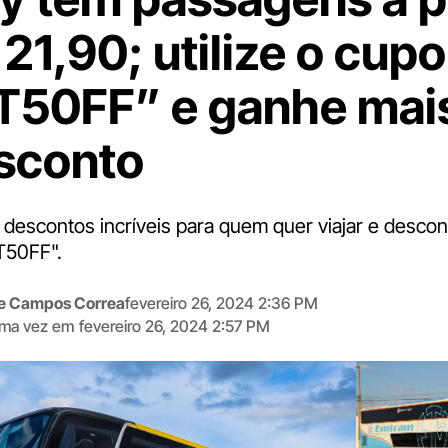
 21,90; utilize o cup
50FF” e ganhe mai
sconto
 descontos incríveis para quem quer viajar e desco
T50FF".
me Campos Correa
fevereiro 26, 2024 2:36 PM
tima vez em
fevereiro 26, 2024 2:57 PM
Digite
aqui
o
seu