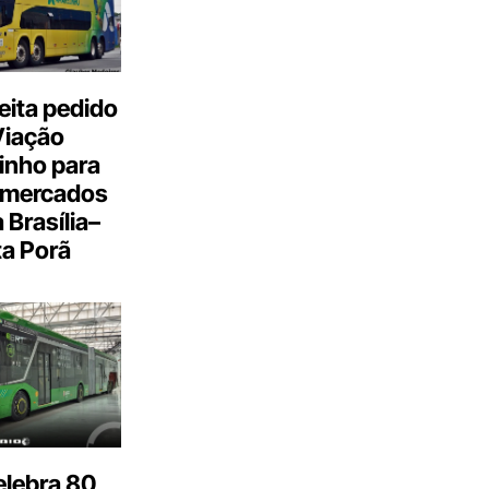
eita pedido
Viação
inho para
 mercados
a Brasília–
a Porã
elebra 80