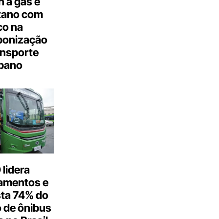
 a gás e
tano com
co na
bonização
ansporte
bano
lidera
amentos e
ta 74% do
 de ônibus