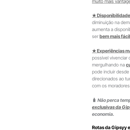
muito mais vantag
★ Disponibilidade
diminuição na de
aumenta a disponi
ser
bem mais fáci
★ Experiências ma
possível vivenciar
mergulhando na
c
pode incluir desde
direcionados ao tur
com os moradores
🧳
Não perca tem
exclusivas da Gi
economia.
Rotas da Gipsyy 