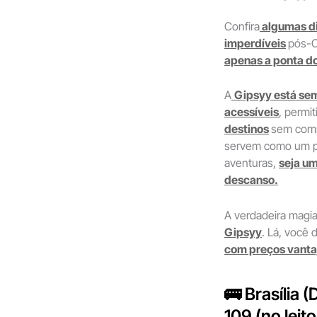
Confira
algumas d
imperdíveis
pós-C
apenas a ponta do
A
Gipsyy está sem
acessíveis
, permi
destinos
sem comp
servem como um po
aventuras,
seja u
descanso.
A verdadeira magi
Gipsyy
. Lá, você
com preços vanta
🚌 Brasília 
109 (no leito!