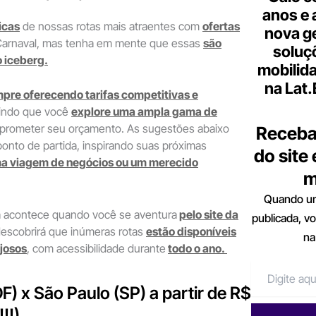
anos e 
icas
de nossas rotas mais atraentes com
ofertas
nova g
arnaval, mas tenha em mente que essas
são
soluç
 iceberg.
mobilid
na Lat
pre oferecendo tarifas competitivas e
tindo que você
explore uma ampla gama de
rometer seu orçamento. As sugestões abaixo
Receba
nto de partida, inspirando suas próximas
do site
ma viagem de negócios ou um merecido
m
Quando um
a acontece quando você se aventura
pelo site da
publicada, v
 descobrirá que inúmeras rotas
estão disponíveis
na
josos
, com acessibilidade durante
todo o ano.
(DF) x São Paulo (SP) a partir de R$
!!)