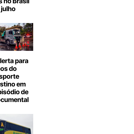
s no Brasil
julho
erta para
cos do
sporte
stino em
isódio de
ocumental