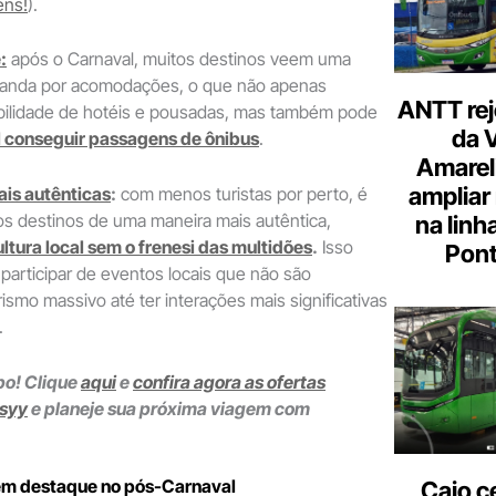
ens
!
).
:
após o Carnaval, muitos destinos veem uma
manda por acomodações, o que não apenas
ANTT rej
bilidade de hotéis e pousadas, mas também pode
da 
l conseguir passagens de ônibus
.
Amarel
ampliar
is autênticas
:
com menos turistas por perto, é
 os destinos de uma maneira mais autêntica,
na linh
ultura local sem o frenesi das multidões
.
Isso
Pont
 participar de eventos locais que não são
ismo massivo até ter interações mais significativas
.
po! Clique
aqui
e
confira agora as ofertas
psyy
e planeje sua próxima viagem com
em destaque no pós-Carnaval
Caio c