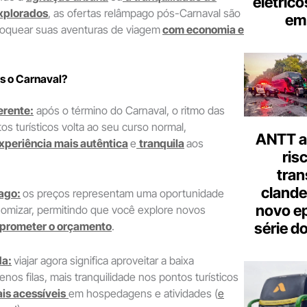
elétrico
xplorados
, as ofertas relâmpago pós-Carnaval são
em 
loquear suas aventuras de viagem
com economia e
ós o Carnaval?
erente:
após o término do Carnaval, o ritmo das
os turísticos volta ao seu curso normal,
ANTT al
xperiência mais autêntica
e
tranquila
aos
ris
tran
clande
ago:
os preços representam uma oportunidade
novo ep
nomizar, permitindo que você explore novos
série d
prometer o orçamento
.
da:
viajar agora significa aproveitar a baixa
os filas, mais tranquilidade nos pontos turísticos
is acessíveis
em hospedagens e atividades (
e