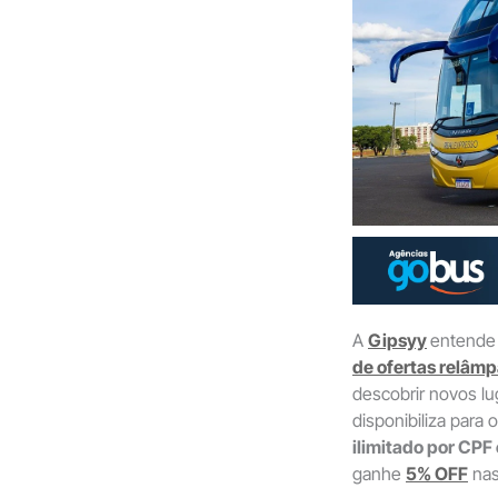
A
Gipsyy
entende a
de ofertas relâm
descobrir novos l
disponibiliza para
ilimitado por CPF
ganhe
5% OFF
na