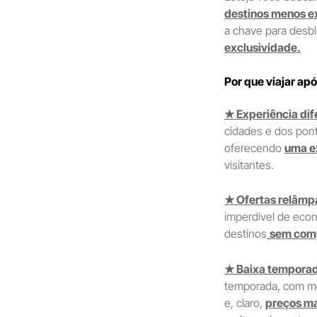
destinos menos e
a chave para desb
exclusividade.
Por que viajar ap
★ Experiência dif
cidades e dos pont
oferecendo
uma e
visitantes.
★ Ofertas relâmp
imperdível de eco
destinos
sem com
★ Baixa tempora
temporada, com men
e, claro,
preços ma