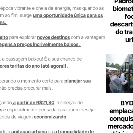
Padron
biome
época vibrante e cheia de energia, mas quando as
am ao fim, surge
uma oportunidade única para os
fo
ns.
descar
do tr
eito
para explorar
novos destinos
com a vantagem
ur
agens a preços incrivelmente baixos.
, a passagem baixou! É a sua chance de
res tarifas do ano (até agora!).
sperando o momento certo para
planejar sua
ão precisa procurar mais.
BYD 
çando
a partir de R$21,90
, a seleção de
s
é especialmente pensada para quem deseja
emplac
iência de viagem
economizando
.
conquis
mercado
ndo a
agitação urbana
ou
a tranquilidade de