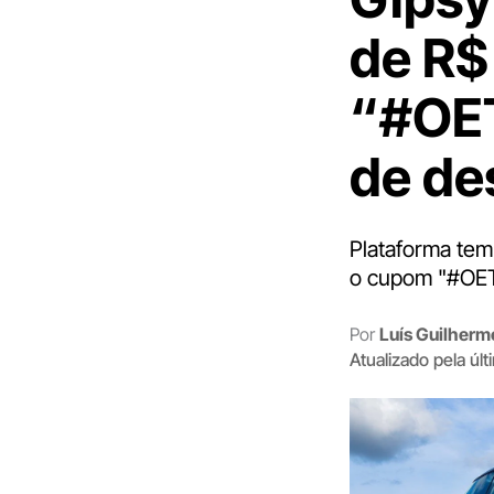
de R$
“#OET
de de
Plataforma tem
o cupom "#OE
Por
Luís Guilher
Atualizado pela úl