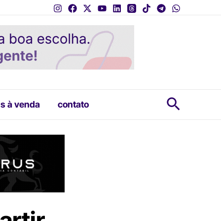
Pesquis
s à venda
contato
rtir