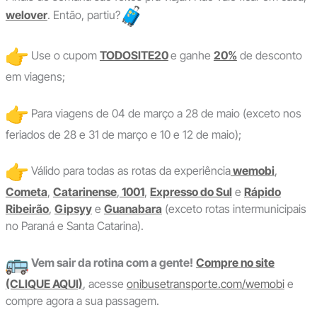
welover
. Então, partiu?
Use o cupom
TODOSITE20
e ganhe
20%
de desconto
em viagens;
Para viagens de 04 de março a 28 de maio (exceto nos
feriados de 28 e 31 de março e 10 e 12 de maio);
Válido para todas as rotas da experiência
wemobi
,
Cometa
,
Catarinense
,
1001
,
Expresso do Sul
e
Rápido
Ribeirão
,
Gipsyy
e
Guanabara
(exceto rotas intermunicipais
no Paraná e Santa Catarina).
Vem sair da rotina com a gente!
Compre no site
(CLIQUE AQUI)
, acesse
onibusetransporte.com/wemobi
e
compre agora a sua passagem.