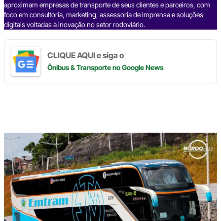
aproximam empresas de transporte de seus clientes e parceiros, com
foco em consultoria, marketing, assessoria de imprensa e soluções
digitais voltadas à inovação no setor rodoviário.
CLIQUE AQUI e siga o
Ônibus & Transporte
no Google News
Digite
aqui
o
seu
e-
mail