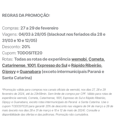
REGRAS DA PROMOÇÃO:
Compras:
27 a 29 de fevereiro
Viagens:
04/03 à 28/05 (blackout nos feriados dia 28 e
31/03 e 10 e 12/05)
Desconto:
20%
Cupom:
TODOSITE20
Rotas:
Todas as rotas de experiência
wemobi
,
Cometa
,
Catarinense
,
1001
,
Expresso do Sul
e
Rápido Ribeirão
,
Gipsyy
e
Guanabara
(exceto intermunicipais Paraná e
Santa Catarina)
*Promoção válida para compras nos canais oficiais da wemobi, nos dias 27, 28 e 29
fevereiro de 2024, até às 23h59min. Sem limite de compra por CPF. Válido para rotas de
experiência wemobi, Cometa, Catarinense, 1001, Expresso do Sul e Rápido Ribeirão,
Gipsyy e Guanabara, exceto rotas intermunicipais do Paraná e Santa Catarina. Use o
cupom TODOSITE20 para garantir 20% de desconto nas viagens de 04 de março a 28 de
maio (exceto nos dias 28 e 31 de março e 10 e 12 de maio de 2024). Consulte a
disponibilidade das ofertas e das poltronas. Promoção não cumulativa.