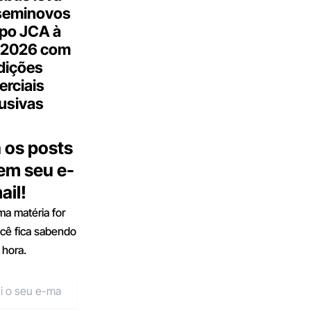
seminovos
po JCA à
 2026 com
dições
rciais
usivas
 os posts
 em seu e-
ail!
a matéria for
ocê fica sabendo
 hora.