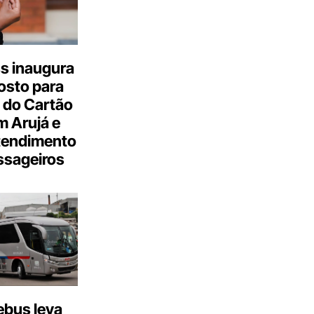
s inaugura
osto para
 do Cartão
 Arujá e
tendimento
ssageiros
bus leva