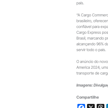
país.
“A Cargo Commerce
brasileiro, oferec
confiável para expa
Cargo Express pos
Brasil, marcando p
alcançando 96% d
servir todo o país.
O anúncio do novo
America 2024, uma 
transporte de carga,
Imagens: Divulga
Compartilhe
F
X