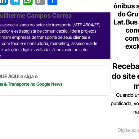
ônibus 
r
n
el
h
o
h
do Gru
Guilherme Campos Correa
e
ke
e
at
p
ar
Lat.Bus
sta especializado no setor de transporte (MTE 4604/ES).
a
dI
gr
s
y
e
con
dor e estrategista de comunicação, lidera projetos
d
n
a
A
Li
come
imam empresas de transporte de seus clientes e
, com foco em consultoria, marketing, assessoria de
excl
m
p
n
e soluções digitais voltadas à inovação no setor
o.
p
k
Receba
do site
UE AQUI e siga o
m
us & Transporte
no Google News
Quando um
publicada, v
na