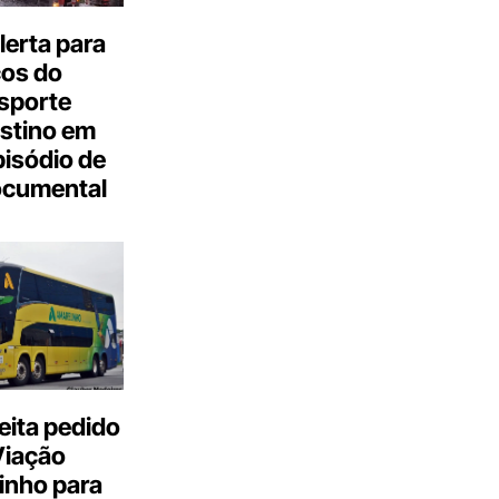
erta para
cos do
sporte
stino em
isódio de
ocumental
eita pedido
Viação
inho para