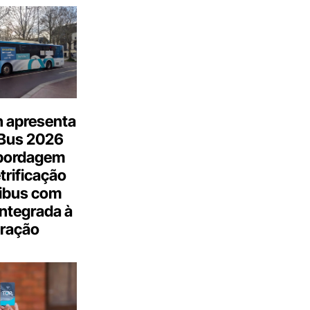
n apresenta
.Bus 2026
bordagem
trificação
ibus com
integrada à
ração