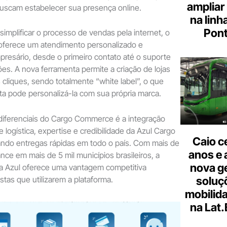
ampliar
uscam estabelecer sua presença online.
na linh
Pont
simplificar o processo de vendas pela internet, o
ferece um atendimento personalizado e
resário, desde o primeiro contato até o suporte
es. A nova ferramenta permite a criação de lojas
 cliques, sendo totalmente “white label”, o que
ista pode personalizá-la com sua própria marca.
diferenciais do Cargo Commerce é a integração
 logística, expertise e credibilidade da Azul Cargo
Caio c
tando entregas rápidas em todo o país. Com mais de
anos e 
nce em mais de 5 mil municípios brasileiros, a
nova g
da Azul oferece uma vantagem competitiva
jistas que utilizarem a plataforma.
soluç
mobilid
na Lat