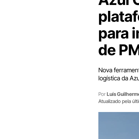
plata
para 
de P
Nova ferramenta
logística da Az
Por
Luís Guilher
Atualizado pela úl