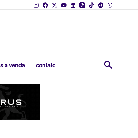
Pesquis
s à venda
contato