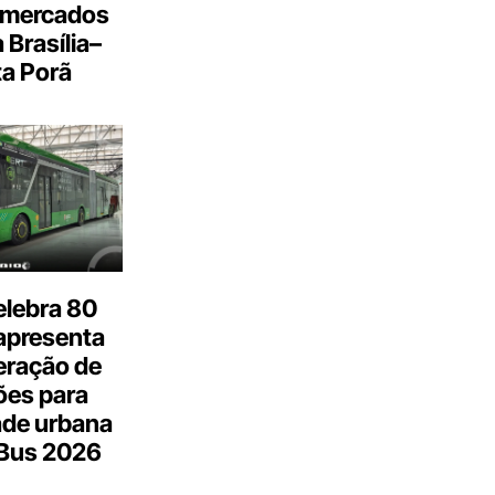
 mercados
a Brasília–
a Porã
elebra 80
apresenta
eração de
ões para
ade urbana
.Bus 2026