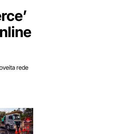
rce’
nline
roveita rede