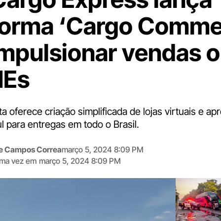
forma ‘Cargo Comme
impulsionar vendas o
MEs
 oferece criação simplificada de lojas virtuais e ap
ul para entregas em todo o Brasil.
me Campos Correa
março 5, 2024 8:09 PM
tima vez em
março 5, 2024 8:09 PM
Digite
aqui
o
seu