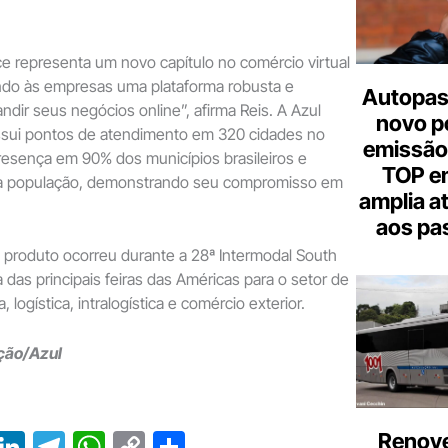
 representa um novo capítulo no comércio virtual
endo às empresas uma plataforma robusta e
Autopas
ndir seus negócios online”, afirma Reis. A Azul
novo p
sui pontos de atendimento em 320 cidades no
emissão
resença em 90% dos municípios brasileiros e
TOP em
a população, demonstrando seu compromisso em
amplia a
aos pa
 produto ocorreu durante a 28ª Intermodal South
das principais feiras das Américas para o setor de
 logística, intralogística e comércio exterior.
ção/Azul
T
Li
T
W
C
S
Renove