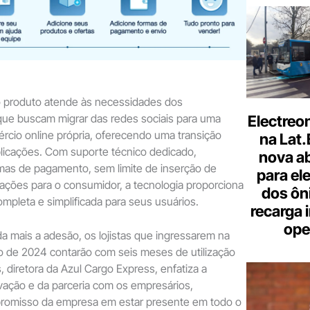
o produto atende às necessidades dos
e buscam migrar das redes sociais para uma
Electreo
rcio online própria, oferecendo uma transição
na Lat
licações. Com suporte técnico dedicado,
nova a
rmas de pagamento, sem limite de inserção de
para ele
zações para o consumidor, a tecnologia proporciona
dos ôn
mpleta e simplificada para seus usuários.
recarga 
ope
nda mais a adesão, os lojistas que ingressarem na
ho de 2024 contarão com seis meses de utilização
is, diretora da Azul Cargo Express, enfatiza a
vação e da parceria com os empresários,
romisso da empresa em estar presente em todo o