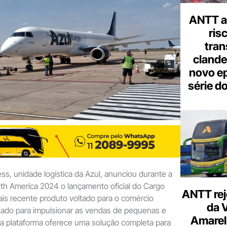
e-
mail
ANTT al
ris
tran
clande
novo ep
série d
ss, unidade logística da Azul, anunciou durante a
th America 2024 o lançamento oficial do Cargo
ANTT rej
s recente produto voltado para o comércio
da 
hado para impulsionar as vendas de pequenas e
Amarel
a plataforma oferece uma solução completa para