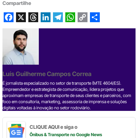
Compartilhe
F
X
T
L
T
W
C
S
a
h
i
e
h
o
h
c
r
n
l
a
p
a
e
e
k
e
t
y
r
b
a
e
g
s
L
e
Luís Guilherme Campos Correa
o
d
d
r
A
i
o
s
I
a
p
n
É jornalista especializado no setor de transporte (MTE 4604/ES).
Empreendedor e estrategista de comunicação, lidera projetos que
k
n
m
p
k
aproximam empresas de transporte de seus clientes e parceiros, com
foco em consultoria, marketing, assessoria de imprensa e soluções
digitais voltadas à inovação no setor rodoviário.
CLIQUE AQUI e siga o
Ônibus & Transporte
no Google News