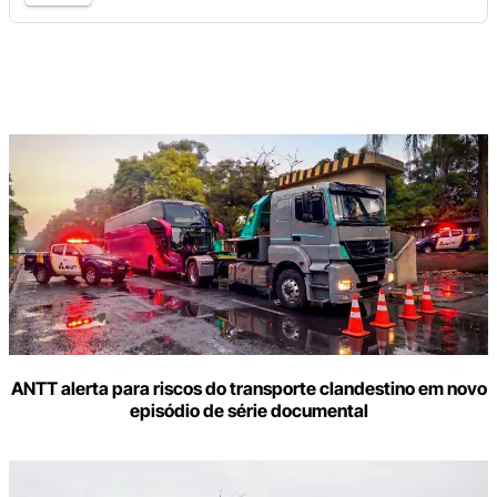
Digite
aqui
o
seu
e-
mail
ANTT alerta para riscos do transporte clandestino em novo
episódio de série documental