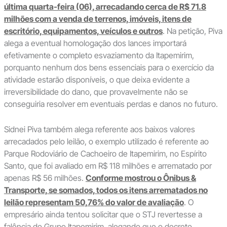
última quarta-feira (06), arrecadando cerca de R$ 71.8
milhões com a venda de terrenos, imóveis, itens de
escritório, equipamentos, veículos e outros
. Na petição, Piva
alega a eventual homologação dos lances importará
efetivamente o completo esvaziamento da Itapemirim,
porquanto nenhum dos bens essenciais para o exercício da
atividade estarão disponíveis, o que deixa evidente a
irreversibilidade do dano, que provavelmente não se
conseguiria resolver em eventuais perdas e danos no futuro.
Sidnei Piva também alega referente aos baixos valores
arrecadados pelo leilão, o exemplo utilizado é referente ao
Parque Rodoviário de Cachoeiro de Itapemirim, no Espírito
Santo, que foi avaliado em R$ 118 milhões e arrematado por
apenas R$ 56 milhões.
Conforme mostrou o Ônibus &
Transporte, se somados, todos os itens arrematados no
leilão representam 50,76% do valor de avaliação
. O
empresário ainda tentou solicitar que o STJ revertesse a
falência do Grupo Itapemirim, alegando que o decreto