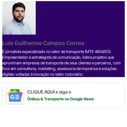
c
e
ke
e
at
p
ar
e
a
dI
gr
s
y
e
b
d
n
a
A
Li
o
s
m
p
n
o
p
k
Luís Guilherme Campos Correa
k
É jornalista especializado no setor de transporte (MTE 4604/ES).
Empreendedor e estrategista de comunicação, lidera projetos que
aproximam empresas de transporte de seus clientes e parceiros, com
foco em consultoria, marketing, assessoria de imprensa e soluções
digitais voltadas à inovação no setor rodoviário.
CLIQUE AQUI e siga o
Ônibus & Transporte
no Google News