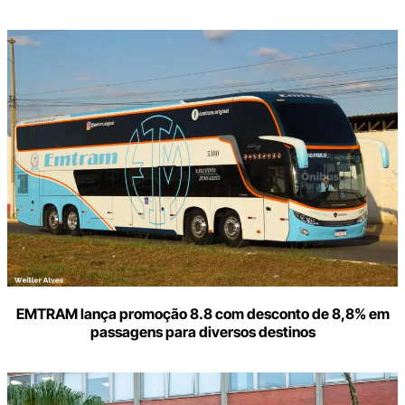
Digite
aqui
o
seu
e-
mail
EMTRAM lança promoção 8.8 com desconto de 8,8% em
passagens para diversos destinos