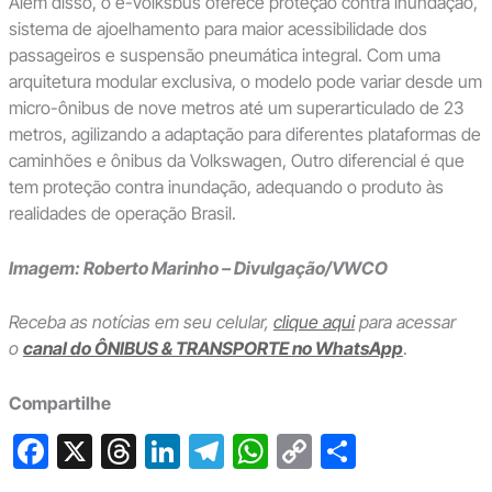
Além disso, o e-Volksbus oferece proteção contra inundação,
sistema de ajoelhamento para maior acessibilidade dos
passageiros e suspensão pneumática integral. Com uma
arquitetura modular exclusiva, o modelo pode variar desde um
micro-ônibus de nove metros até um superarticulado de 23
metros, agilizando a adaptação para diferentes plataformas de
caminhões e ônibus da Volkswagen, Outro diferencial é que
tem proteção contra inundação, adequando o produto às
realidades de operação Brasil.
Imagem: Roberto Marinho – Divulgação/VWCO
Receba as notícias em seu celular,
clique aqui
para acessar
o
canal do ÔNIBUS & TRANSPORTE no WhatsApp
.
Compartilhe
F
X
T
Li
T
W
C
S
a
hr
n
el
h
o
h