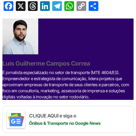
F
X
T
Li
T
W
C
S
a
hr
n
el
h
o
h
c
e
ke
e
at
p
ar
e
a
dI
gr
s
y
e
b
d
n
a
A
Li
o
s
m
p
n
o
p
k
Luís Guilherme Campos Correa
k
É jornalista especializado no setor de transporte (MTE 4604/ES).
Empreendedor e estrategista de comunicação, lidera projetos que
aproximam empresas de transporte de seus clientes e parceiros, com
foco em consultoria, marketing, assessoria de imprensa e soluções
digitais voltadas à inovação no setor rodoviário.
CLIQUE AQUI e siga o
Ônibus & Transporte
no Google News