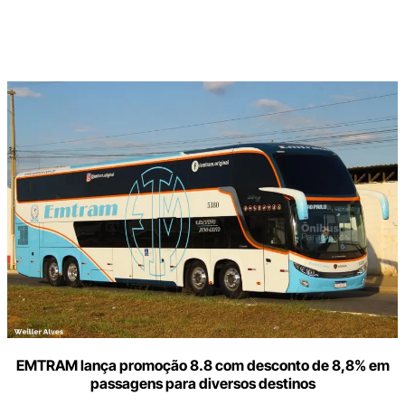
Digite
aqui
o
seu
e-
mail
EMTRAM lança promoção 8.8 com desconto de 8,8% em
passagens para diversos destinos