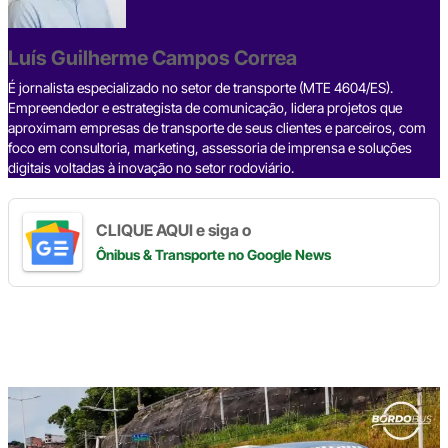
o
s
m
p
n
o
p
k
Luís Guilherme Campos Correa
k
É jornalista especializado no setor de transporte (MTE 4604/ES).
Empreendedor e estrategista de comunicação, lidera projetos que
aproximam empresas de transporte de seus clientes e parceiros, com
foco em consultoria, marketing, assessoria de imprensa e soluções
digitais voltadas à inovação no setor rodoviário.
CLIQUE AQUI e siga o
Ônibus & Transporte
no Google News
Digite
aqui
o