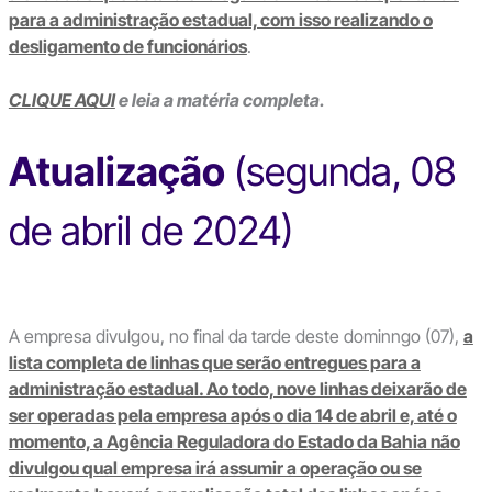
para a administração estadual, com isso realizando o
desligamento de funcionários
.
CLIQUE AQUI
e leia a matéria completa.
Atualização
(segunda, 08
de abril de 2024)
A empresa divulgou, no final da tarde deste dominngo (07),
a
lista completa de linhas que serão entregues para a
administração estadual. Ao todo, nove linhas deixarão de
ser operadas pela empresa após o dia 14 de abril e, até o
momento, a Agência Reguladora do Estado da Bahia não
divulgou qual empresa irá assumir a operação ou se