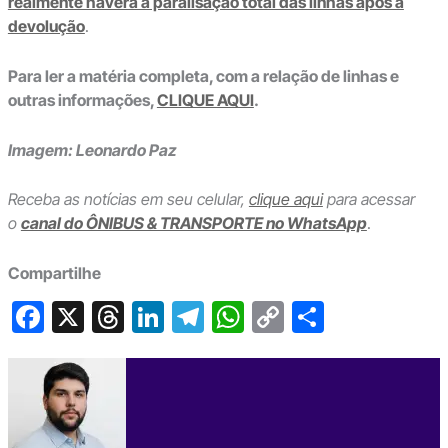
realmente haverá a paralisação total das linhas após a
devolução
.
Para ler a matéria completa, com a relação de linhas e
outras informações,
CLIQUE AQUI
.
Imagem: Leonardo Paz
Receba as notícias em seu celular,
clique aqui
para acessar
o
canal do ÔNIBUS & TRANSPORTE no WhatsApp
.
Compartilhe
F
X
T
Li
T
W
C
S
a
hr
n
el
h
o
h
c
e
ke
e
at
p
ar
e
a
dI
gr
s
y
e
b
d
n
a
A
Li