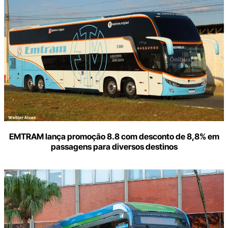
o
seu
e-
mail
EMTRAM lança promoção 8.8 com desconto de 8,8% em
passagens para diversos destinos