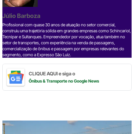
o
s
m
p
n
o
p
k
Júlio Barboza
k
Profissional com quase 30 anos de atuação no setor comercial,
construiu uma trajetória sólida em grandes empresas como Schincariol,
Tecnipar e Sultanques. Empreendedor por vocação, atua também no
setor de transportes, com experiência na venda de passagens,
comercialização de ônibus e passagem por empresas relevantes do
segmento, como a Expresso São Luiz.
CLIQUE AQUI e siga o
Ônibus & Transporte
no Google News
Digite
aqui