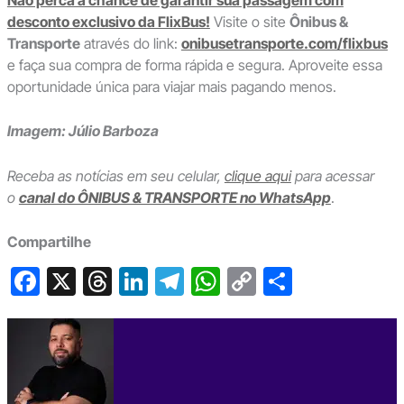
desconto exclusivo da FlixBus!
Visite o site
Ônibus &
Transporte
através do link:
onibusetransporte.com/flixbus
e faça sua compra de forma rápida e segura. Aproveite essa
oportunidade única para viajar mais pagando menos.
Imagem: Júlio Barboza
Receba as notícias em seu celular,
clique aqui
para acessar
o
canal do ÔNIBUS & TRANSPORTE no WhatsApp
.
Compartilhe
F
X
T
Li
T
W
C
S
a
hr
n
el
h
o
h
c
e
ke
e
at
p
ar
e
a
dI
gr
s
y
e
b
d
n
a
A
Li