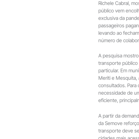
Richele Cabral, mo
público vem enco
exclusiva da pand
passageiros pagant
levando ao fecham
número de colabora
A pesquisa mostro
transporte público 
particular. Em mun
Meriti e Mesquita,
consultados. Para 
necessidade de um 
eficiente, princip
A partir da demand
da Semove reforçou
transporte deve s
cidades mais acess