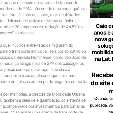
strou que o cenário do sistema de transporte
lhendo desde 2014, não sendo uma consequência
emia. “Nos últimos dez anos, mais de 40% dos
es deixaram de utilizar o sistema de ônibus,
Caio c
ento de 30 empresas e à redução de 44,5% no
anos e 
dores”, explica ela.
nova g
soluç
u que 14% dos entrevistados migraram do
para o transporte individual, seja por aplicativo ou
mobilid
icípios da Baixada Fluminense, como São João de
na Lat
 a mudança atingiu mais de 37% dos passageiros
os pesquisadores da Coppe ficou clara a
Receba
transporte mais qualificado, que seja mais
almente em relação ao tempo de viagem e conforto.
do site
m
a por melhorias, a diretora de Mobilidade Urbana
Quando um
 também a ideia de a qualificação do sistema de
publicada, v
er acompanhada por investimentos para tornar as
na
íveis. “Não existe um sistema de transporte de