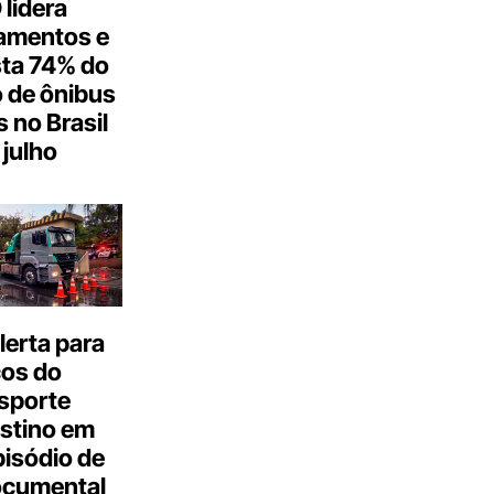
lidera
amentos e
ta 74% do
 de ônibus
s no Brasil
julho
erta para
cos do
sporte
stino em
isódio de
ocumental