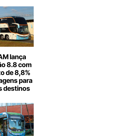
M lança
o 8.8 com
o de 8,8%
agens para
s destinos