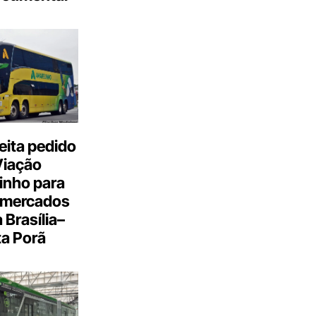
eita pedido
Viação
inho para
 mercados
a Brasília–
a Porã