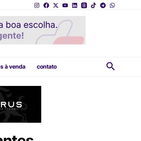
Pesquis
s à venda
contato
antes