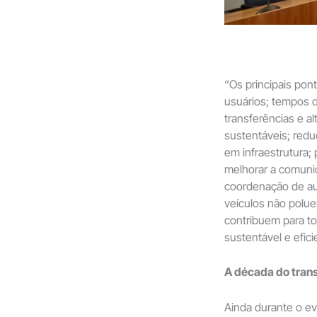
“Os principais pon
usuários; tempos d
transferências e a
sustentáveis; redu
em infraestrutura; 
melhorar a comuni
coordenação de au
veículos não pol
contribuem para to
sustentável e efic
A década do trans
Ainda durante o ev