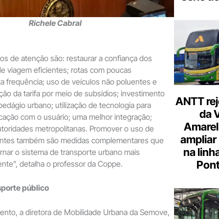
Richele Cabral
tos de atenção são: restaurar a confiança dos
e viagem eficientes; rotas com poucas
lta frequência; uso de veículos não poluentes e
ção da tarifa por meio de subsídios; investimento
ANTT rej
pedágio urbano; utilização de tecnologia para
da 
cação com o usuário; uma melhor integração;
Amarel
toridades metropolitanas. Promover o uso de
ampliar
uentes também são medidas complementares que
na linh
rnar o sistema de transporte urbano mais
Pont
iente”, detalha o professor da Coppe.
porte público
ento, a diretora de Mobilidade Urbana da Semove,