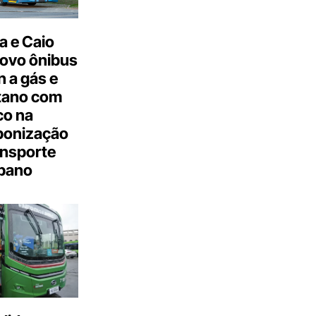
a e Caio
ovo ônibus
 a gás e
tano com
co na
bonização
ansporte
bano