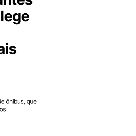
elege
ais
de ônibus, que
nos