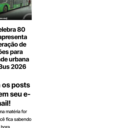
elebra 80
apresenta
eração de
ões para
ade urbana
.Bus 2026
 os posts
 em seu e-
ail!
a matéria for
ocê fica sabendo
 hora.