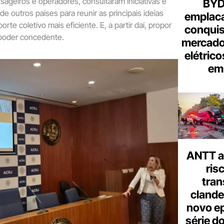
sageiros e operadores, consultaram iniciativas e
BYD 
de outros países para reunir as principais ideias
emplac
orte coletivo mais eficiente. E, a partir daí, propor
conquis
poder concedente.
mercado
elétrico
em 
ANTT al
ris
tran
clande
novo ep
série d