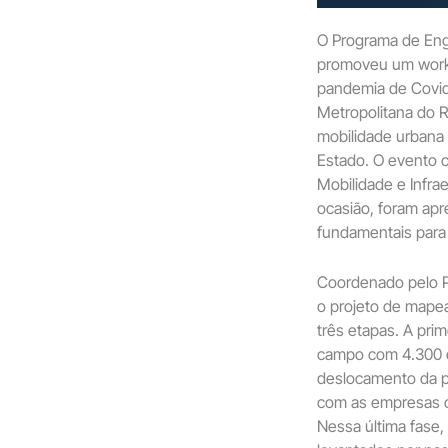
O Programa de Eng
promoveu um works
pandemia de Covid
Metropolitana do R
mobilidade urbana 
Estado. O evento 
Mobilidade e Infra
ocasião, foram ap
fundamentais para
Coordenado pelo P
o projeto de mape
três etapas. A pri
campo com 4.300 en
deslocamento da p
com as empresas o
Nessa última fase