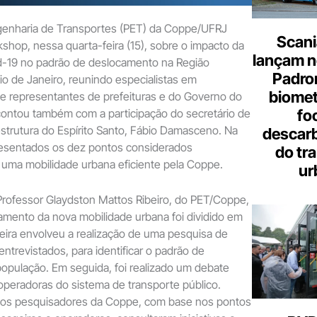
enharia de Transportes (PET) da Coppe/UFRJ
Scani
hop, nessa quarta-feira (15), sobre o impacto da
lançam n
-19 no padrão de deslocamento na Região
Padron
io de Janeiro, reunindo especialistas em
biome
e representantes de prefeituras e do Governo do
fo
contou também com a participação do secretário de
estrutura do Espírito Santo, Fábio Damasceno. Na
descar
resentados os dez pontos considerados
do tr
 uma mobilidade urbana eficiente pela Coppe.
ur
rofessor Glaydston Mattos Ribeiro, do PET/Coppe,
amento da nova mobilidade urbana foi dividido em
meira envolveu a realização de uma pesquisa de
trevistados, para identificar o padrão de
opulação. Em seguida, foi realizado um debate
peradoras do sistema de transporte público.
, os pesquisadores da Coppe, com base nos pontos