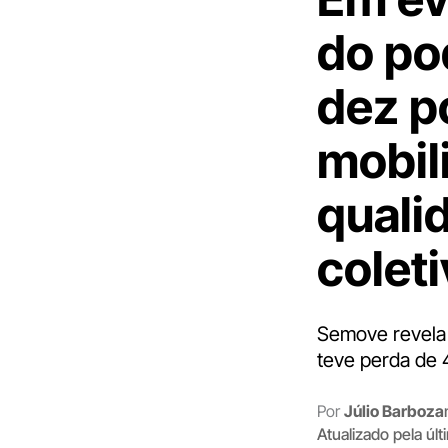
do po
dez p
mobil
quali
colet
Semove revela 
teve perda de 
Por
Júlio Barboza
Atualizado pela úl