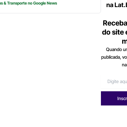
us & Transporte
no Google News
na Lat
Receba
do site
m
Quando um
publicada, v
na
Insc