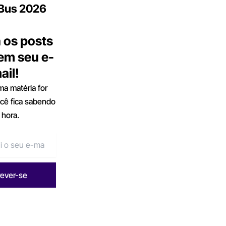
.Bus 2026
 os posts
 em seu e-
ail!
a matéria for
ocê fica sabendo
 hora.
rever-se