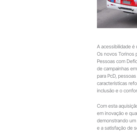
A acessibilidade é
Os novos Torinos 
Pessoas com Defici
de campainhas em b
para PcD, pessoas 
características re
inclusão e o confo
Com esta aquisição
em inovação e qual
demonstrando um c
e a satisfação de 