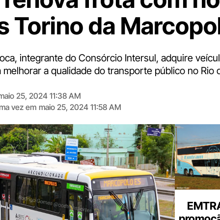
s Torino da Marcopo
oca, integrante do Consórcio Intersul, adquire veíc
 melhorar a qualidade do transporte público no Rio 
maio 25, 2024 11:38 AM
tima vez em
maio 25, 2024 11:58 AM
Digite
aqui
o
seu
e-
mail
EMTRA
promoçã