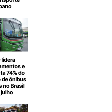
bano
lidera
amentos e
ta 74% do
 de ônibus
s no Brasil
julho