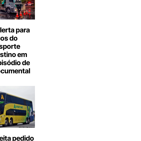
erta para
cos do
sporte
stino em
isódio de
ocumental
eita pedido