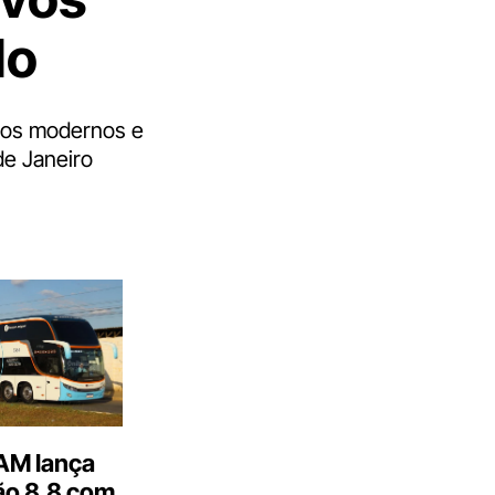
lo
ulos modernos e
de Janeiro
M lança
o 8.8 com