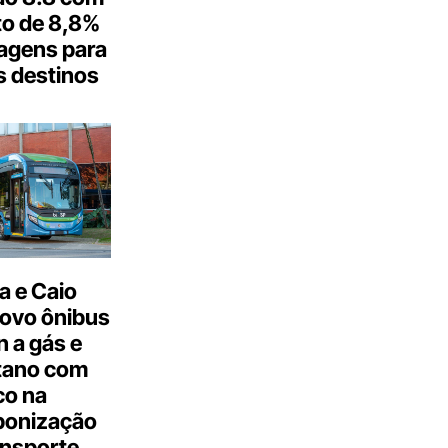
o de 8,8%
agens para
s destinos
a e Caio
ovo ônibus
 a gás e
tano com
co na
bonização
ansporte