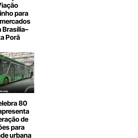
Viação
inho para
 mercados
a Brasília–
a Porã
elebra 80
apresenta
eração de
ões para
ade urbana