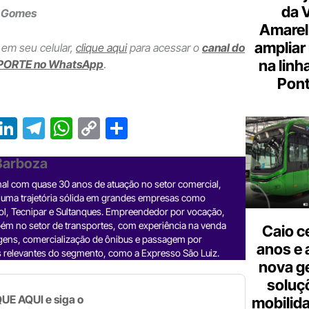
da 
o Gomes
Amarel
ampliar
 em seu celular,
clique aqui
para acessar o
canal do
na linh
PORTE no WhatsApp
.
Pont
T
Li
T
W
C
S
r
n
el
h
o
h
 Barboza
e
ke
e
at
p
ar
nal com quase 30 anos de atuação no setor comercial,
a
dI
gr
s
y
e
 uma trajetória sólida em grandes empresas como
d
n
a
A
Li
ol, Tecnipar e Sultanques. Empreendedor por vocação,
ém no setor de transportes, com experiência na venda
Caio c
m
p
n
gens, comercialização de ônibus e passagem por
anos e 
 relevantes do segmento, como a Expresso São Luiz.
p
k
nova g
soluç
UE AQUI e siga o
mobilid