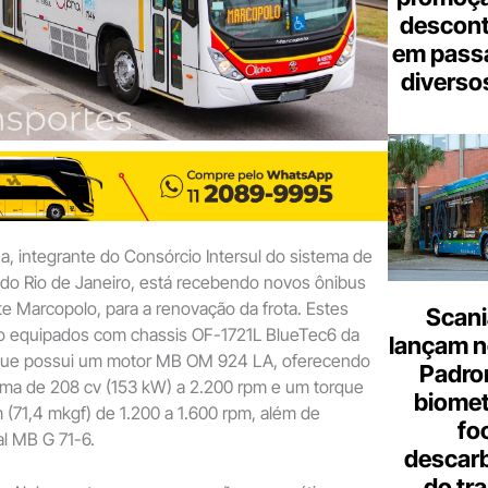
descont
em pass
diverso
a, integrante do Consórcio Intersul do sistema de
 do Rio de Janeiro, está recebendo novos ônibus
nte Marcopolo, para a renovação da frota. Estes
Scani
 equipados com chassis OF-1721L BlueTec6 da
lançam n
ue possui um motor MB OM 924 LA, oferecendo
Padron
ma de 208 cv (153 kW) a 2.200 rpm e um torque
biome
(71,4 mkgf) de 1.200 a 1.600 rpm, além de
fo
l MB G 71-6.
descar
do tr