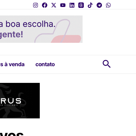
Pesquis
s à venda
contato
ovos