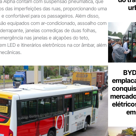
da Alpha contam com suspensão pneumática, que
ur
os das imperfeições das ruas, proporcionando uma
e confortável para os passageiros. Além disso,
 são equipados com ar-condicionado, assoalho com
iderrapante, janelas corrediças de duas folhas,
 emergência nas janelas e alçapões do teto,
em LED e itinerários eletrônicos na cor âmbar, além
mecânicas.
BYD 
emplac
conquis
mercado
elétrico
em 