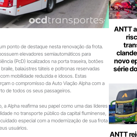
ANTT al
ris
tran
 um ponto de destaque nesta renovação da frota.
clande
possuem elevadores semiautomáticos para
novo ep
ência (PcD) localizados na porta traseira, botões
série d
raile, balaústres táteis e poltronas reservadas
com mobilidade reduzida e idosos. Estas
forçam o compromisso da Auto Viação Alpha com a
rto de todos os seus passageiros.
, a Alpha reafirma seu papel como uma das líderes
idade no transporte público da capital fluminense,
uidado especial com a modernização de sua frota
seus usuários.
ANTT rej