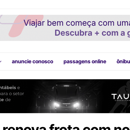
anuncie conosco
passagens online
ônibu
 renova frota com n