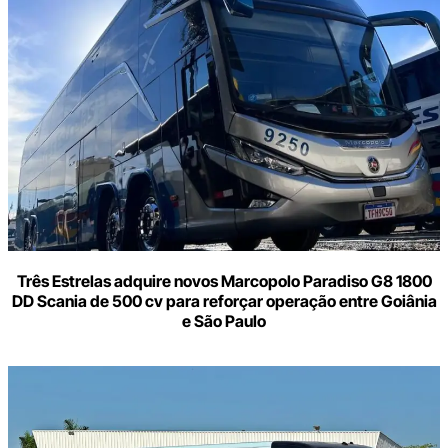
o
seu
e-
mail
Três Estrelas adquire novos Marcopolo Paradiso G8 1800
DD Scania de 500 cv para reforçar operação entre Goiânia
e São Paulo