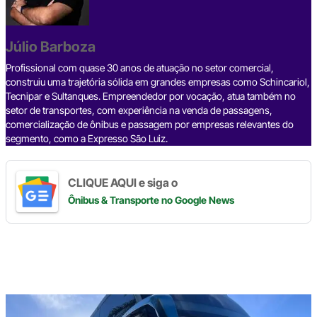
b
d
n
a
A
Li
o
s
m
p
n
o
p
k
Júlio Barboza
k
Profissional com quase 30 anos de atuação no setor comercial,
construiu uma trajetória sólida em grandes empresas como Schincariol,
Tecnipar e Sultanques. Empreendedor por vocação, atua também no
setor de transportes, com experiência na venda de passagens,
comercialização de ônibus e passagem por empresas relevantes do
segmento, como a Expresso São Luiz.
CLIQUE AQUI e siga o
Ônibus & Transporte
no Google News
Digite
aqui