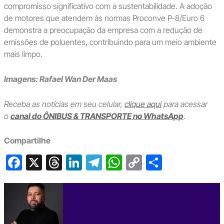
compromisso significativo com a sustentabilidade. A adoção
de motores que atendem às normas Proconve P-8/Euro 6
demonstra a preocupação da empresa com a redução de
emissões de poluentes, contribuindo para um meio ambiente
mais limpo.
Imagens: Rafael Wan Der Maas
Receba as notícias em seu celular,
clique aqui
para acessar
o
canal do ÔNIBUS & TRANSPORTE no WhatsApp
.
Compartilhe
F
X
T
Li
T
W
C
S
a
hr
n
el
h
o
h
c
e
ke
e
at
p
ar
e
a
dI
gr
s
y
e