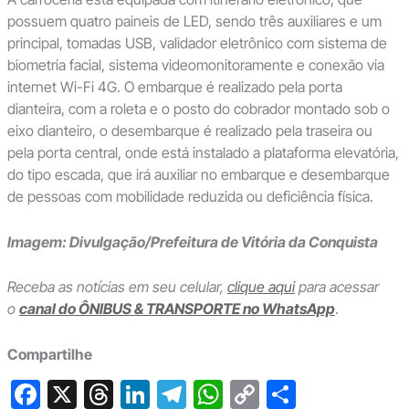
possuem quatro paineis de LED, sendo três auxiliares e um
principal, tomadas USB, validador eletrônico com sistema de
biometria facial, sistema videomonitoramente e conexão via
internet Wi-Fi 4G. O embarque é realizado pela porta
dianteira, com a roleta e o posto do cobrador montado sob o
eixo dianteiro, o desembarque é realizado pela traseira ou
pela porta central, onde está instalado a plataforma elevatória,
do tipo escada, que irá auxiliar no embarque e desembarque
de pessoas com mobilidade reduzida ou deficiência física.
Imagem: Divulgação/Prefeitura de Vitória da Conquista
Receba as notícias em seu celular,
clique aqui
para acessar
o
canal do ÔNIBUS & TRANSPORTE no WhatsApp
.
Compartilhe
F
X
T
Li
T
W
C
S