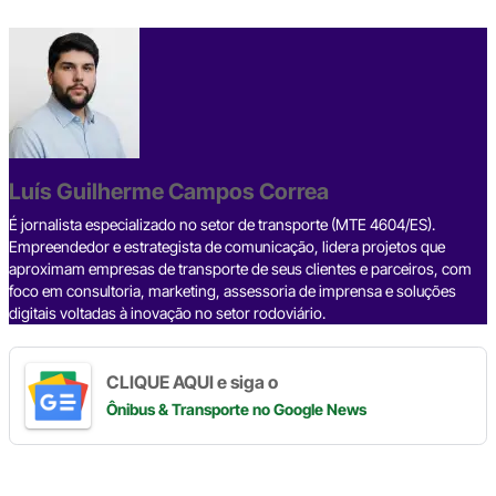
a
hr
n
el
h
o
h
c
e
ke
e
at
p
ar
e
a
dI
gr
s
y
e
b
d
n
a
A
Li
o
s
m
p
n
o
p
k
Luís Guilherme Campos Correa
k
É jornalista especializado no setor de transporte (MTE 4604/ES).
Empreendedor e estrategista de comunicação, lidera projetos que
aproximam empresas de transporte de seus clientes e parceiros, com
foco em consultoria, marketing, assessoria de imprensa e soluções
digitais voltadas à inovação no setor rodoviário.
CLIQUE AQUI e siga o
Ônibus & Transporte
no Google News