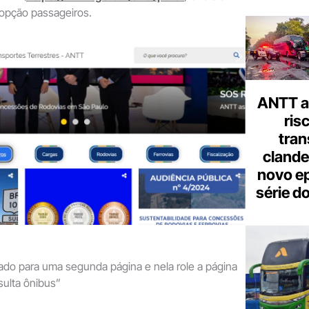
 opção passageiros.
ANTT al
ris
tran
clande
novo ep
série d
ado para uma segunda página e nela role a página
sulta ônibus”