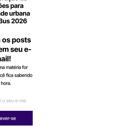
ões para
ade urbana
.Bus 2026
 os posts
 em seu e-
ail!
a matéria for
ocê fica sabendo
 hora.
rever-se