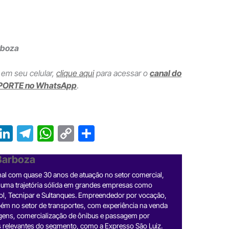
rboza
 em seu celular,
clique aqui
para acessar o
canal do
PORTE no WhatsApp
.
T
Li
T
W
C
S
r
n
el
h
o
h
 Barboza
e
ke
e
at
p
ar
nal com quase 30 anos de atuação no setor comercial,
a
dI
gr
s
y
e
 uma trajetória sólida em grandes empresas como
d
n
a
A
Li
ol, Tecnipar e Sultanques. Empreendedor por vocação,
ém no setor de transportes, com experiência na venda
m
p
n
gens, comercialização de ônibus e passagem por
 relevantes do segmento, como a Expresso São Luiz.