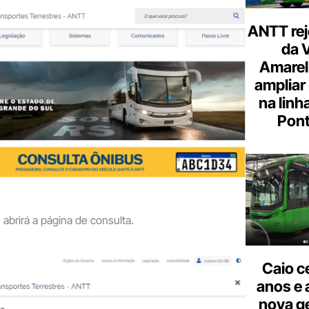
ANTT rej
da 
Amarel
ampliar
na linh
Pont
 abrirá a página de consulta.
Caio c
anos e 
nova g