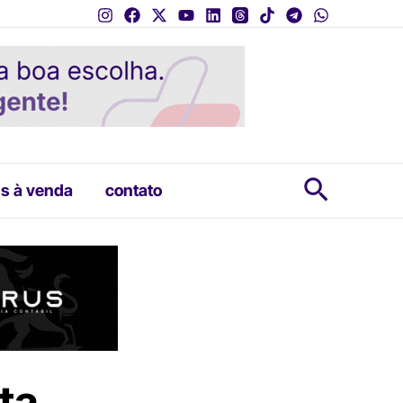
Pesquis
s à venda
contato
ta