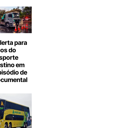
erta para
cos do
sporte
stino em
isódio de
ocumental