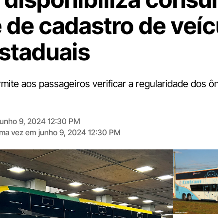
e de cadastro de veíc
estaduais
mite aos passageiros verificar a regularidade dos ô
junho 9, 2024 12:30 PM
tima vez em
junho 9, 2024 12:30 PM
Digite
aqui
o
seu
e-
mail