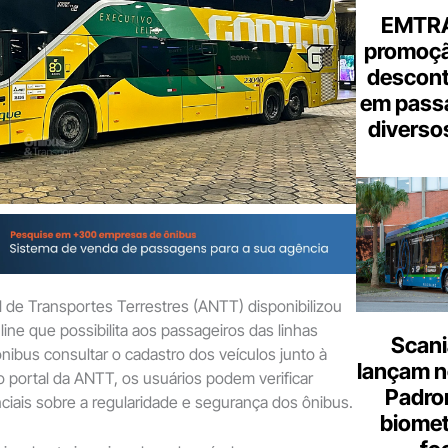
EMTRA
promoçã
descont
em pass
diverso
 de Transportes Terrestres (ANTT) disponibilizou
ine que possibilita aos passageiros das linhas
Scani
ônibus consultar o cadastro dos veículos junto à
lançam n
o portal da ANTT, os usuários podem verificar
Padron
iais sobre a regularidade e segurança dos ônibus.
biome