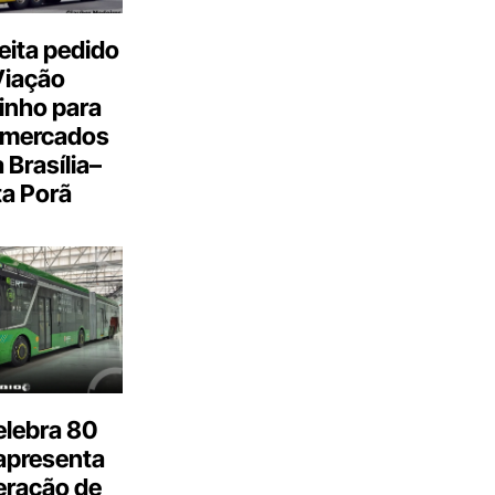
eita pedido
Viação
inho para
 mercados
a Brasília–
a Porã
elebra 80
apresenta
eração de