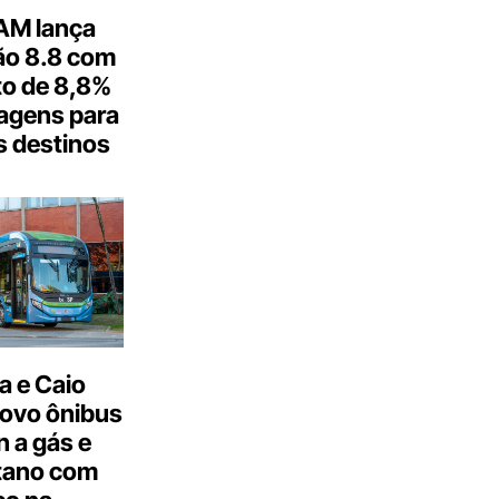
M lança
o 8.8 com
o de 8,8%
agens para
s destinos
a e Caio
ovo ônibus
 a gás e
tano com