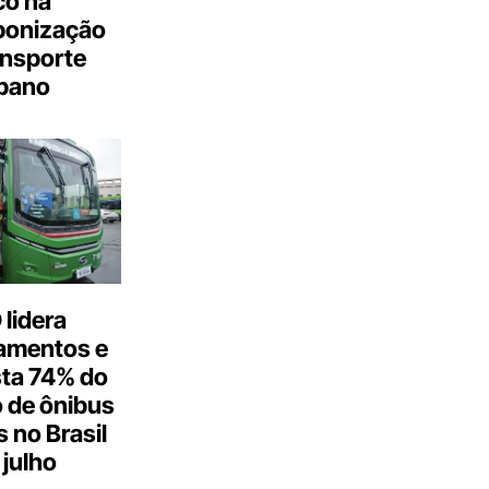
co na
bonização
ansporte
bano
lidera
amentos e
ta 74% do
 de ônibus
s no Brasil
julho