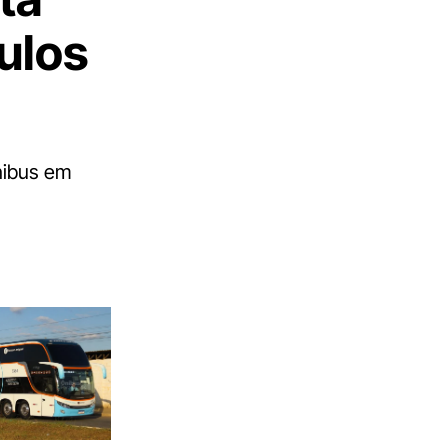
ulos
nibus em