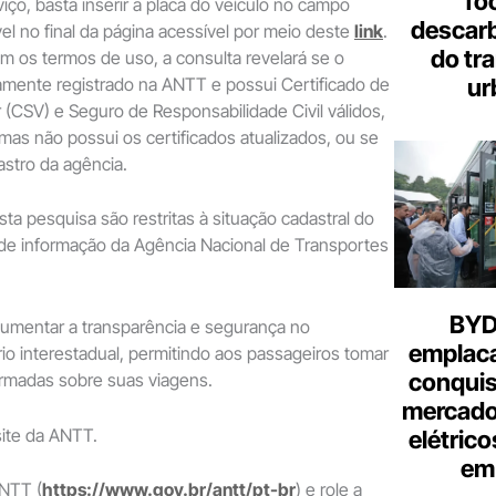
fo
iço, basta inserir a placa do veículo no campo
descar
vel no final da página acessível por meio deste
link
.
do tr
 os termos de uso, a consulta revelará se o
ur
amente registrado na ANTT e possui Certificado de
 (CSV) e Seguro de Responsabilidade Civil válidos,
 mas não possui os certificados atualizados, ou se
stro da agência.
ta pesquisa são restritas à situação cadastral do
 de informação da Agência Nacional de Transportes
.
BYD 
aumentar a transparência e segurança no
emplac
rio interestadual, permitindo aos passageiros tomar
conquis
ormadas sobre suas viagens.
mercado
site da ANTT.
elétrico
em 
ANTT (
https://www.gov.br/antt/pt-br
) e role a