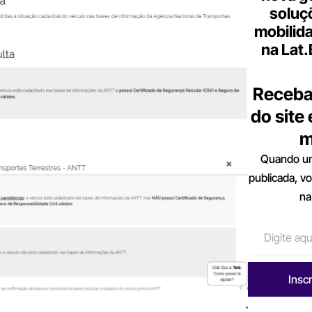
soluç
mobilid
na Lat
Receba
do site
m
Quando um
publicada, v
na
Insc