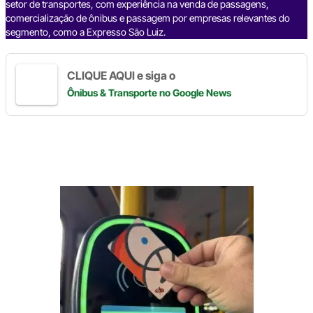
setor de transportes, com experiência na venda de passagens,
comercialização de ônibus e passagem por empresas relevantes do
segmento, como a Expresso São Luiz.
CLIQUE AQUI e siga o
Ônibus & Transporte
no Google News
Digite
aqui
o
seu
e-
mail