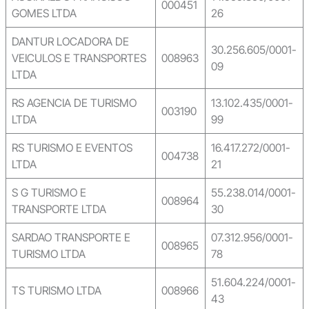
000451
GOMES LTDA
26
DANTUR LOCADORA DE
30.256.605/0001-
VEICULOS E TRANSPORTES
008963
09
LTDA
RS AGENCIA DE TURISMO
13.102.435/0001-
003190
LTDA
99
RS TURISMO E EVENTOS
16.417.272/0001-
004738
LTDA
21
S G TURISMO E
55.238.014/0001-
008964
TRANSPORTE LTDA
30
SARDAO TRANSPORTE E
07.312.956/0001-
008965
TURISMO LTDA
78
51.604.224/0001-
TS TURISMO LTDA
008966
43