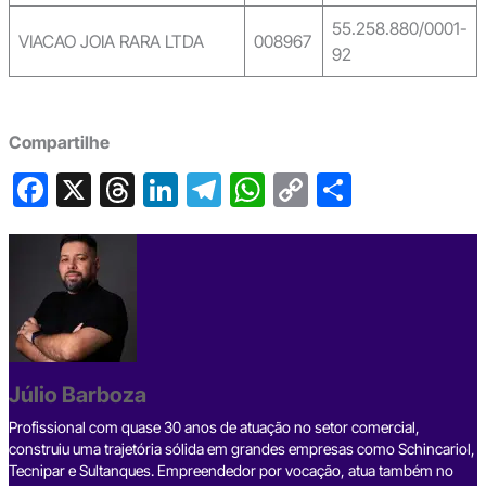
55.258.880/0001-
VIACAO JOIA RARA LTDA
008967
92
Compartilhe
F
X
T
Li
T
W
C
S
a
hr
n
el
h
o
h
c
e
ke
e
at
p
ar
e
a
dI
gr
s
y
e
b
d
n
a
A
Li
o
s
m
p
n
o
p
k
Júlio Barboza
k
Profissional com quase 30 anos de atuação no setor comercial,
construiu uma trajetória sólida em grandes empresas como Schincariol,
Tecnipar e Sultanques. Empreendedor por vocação, atua também no