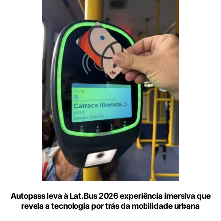
Digite
aqui
o
seu
e-
mail
Autopass leva à Lat.Bus 2026 experiência imersiva que
revela a tecnologia por trás da mobilidade urbana