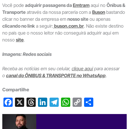
Você pode
adquirir passagens da
Emtram
aqui no
Ônibus &
Transporte
através da nossa parceria com a
Buson
bastando
clicar no banner da empresa em
nosso site
ou apenas
clicando no link
a seguir:
buson.com.br
. Não existe destino
no país que o nosso leitor não conseguirá adquirir aqui em
nosso
site
.
Imagens: Redes sociais
Receba as notícias em seu celular,
clique aqui
para acessar
o
canal do ÔNIBUS & TRANSPORTE no WhatsApp
.
Compartilhe
F
X
T
Li
T
W
C
S
a
hr
n
el
h
o
h
c
e
ke
e
at
p
ar