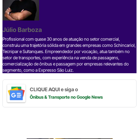
e
a
dI
gr
s
y
e
b
d
n
a
A
Li
o
s
m
p
n
o
p
k
Júlio Barboza
k
Profissional com quase 30 anos de atuação no setor comercial,
construiu uma trajetória sólida em grandes empresas como Schincariol,
Tecnipar e Sultanques. Empreendedor por vocação, atua também no
setor de transportes, com experiência na venda de passagens,
comercialização de ônibus e passagem por empresas relevantes do
segmento, como a Expresso São Luiz.
CLIQUE AQUI e siga o
Ônibus & Transporte
no Google News