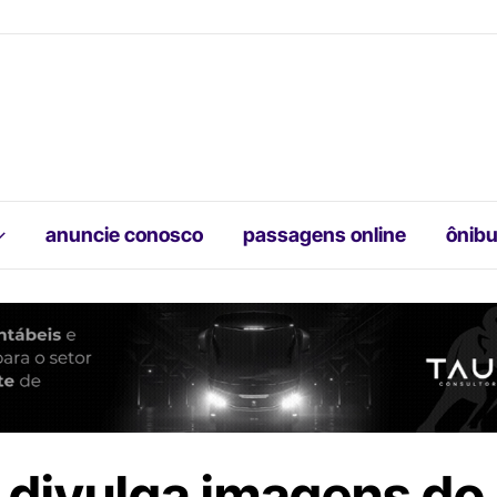
anuncie conosco
passagens online
ônibu
 divulga imagens do