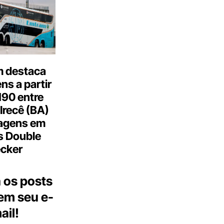
 destaca
s a partir
190 entre
Irecê (BA)
agens em
s Double
cker
 os posts
 em seu e-
ail!