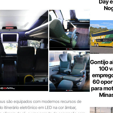
Day e
Nog
Gontijo a
100 v
emprego
60 opor
para mot
Minas
ibus são equipados com modernos recursos de
o itinerário eletrônico em LED na cor âmbar,