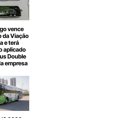
go vence
 da Viação
a e terá
 aplicado
us Double
da empresa