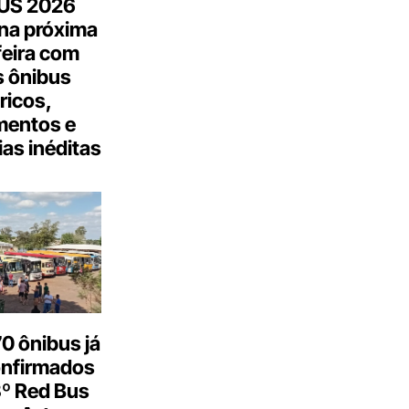
US 2026
na próxima
feira com
 ônibus
tricos,
mentos e
as inéditas
0 ônibus já
onfirmados
3º Red Bus