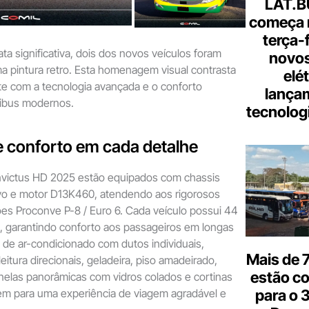
LAT.B
começa 
terça-
ta significativa, dois dos novos veículos foram
novos
 pintura retro. Esta homenagem visual contrasta
elé
te com a tecnologia avançada e o conforto
lança
nibus modernos.
tecnologi
e conforto em cada detalhe
nvictus HD 2025 estão equipados com chassis
o e motor D13K460, atendendo aos rigorosos
es Proconve P-8 / Euro 6. Cada veículo possui 44
o, garantindo conforto aos passageiros em longas
 de ar-condicionado com dutos individuais,
Mais de 7
 leitura direcionais, geladeira, piso amadeirado,
estão c
nelas panorâmicas com vidros colados e cortinas
para o 
uem para uma experiência de viagem agradável e