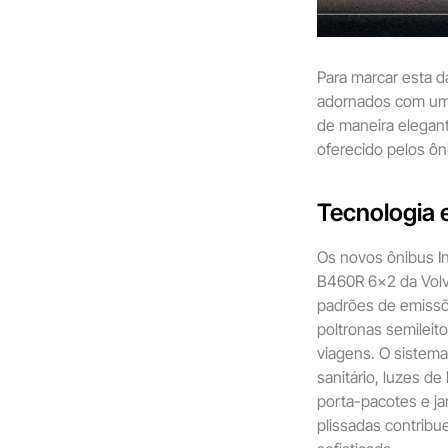
Para marcar esta da
adornados com uma
de maneira elegan
oferecido pelos ô
Tecnologia 
Os novos ônibus I
B460R 6×2 da Volv
padrões de emissõ
poltronas semileit
viagens. O sistema
sanitário, luzes de
porta-pacotes e ja
plissadas contrib