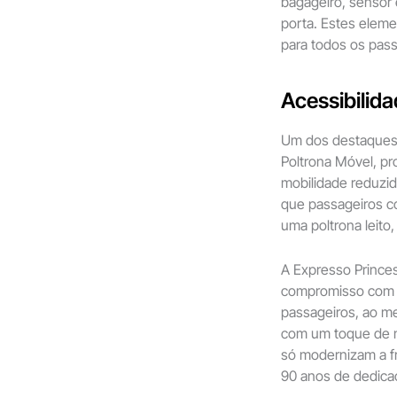
bagageiro, sensor
porta. Estes elem
para todos os pass
Acessibilida
Um dos destaques 
Poltrona Móvel, pr
mobilidade reduzida
que passageiros 
uma poltrona leito
A Expresso Prince
compromisso com a
passageiros, ao m
com um toque de n
só modernizam a 
90 anos de dedicaç