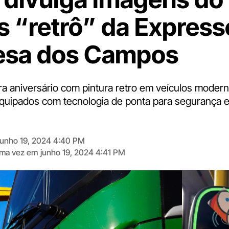
s “retrô” da Express
esa dos Campos
a aniversário com pintura retro em veículos moder
equipados com tecnologia de ponta para segurança 
junho 19, 2024 4:40 PM
tima vez em
junho 19, 2024 4:41 PM
Digite
aqui
o
seu
e-
mail