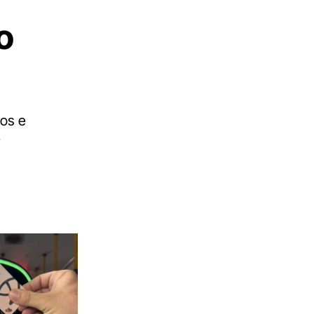
o
nos e
e