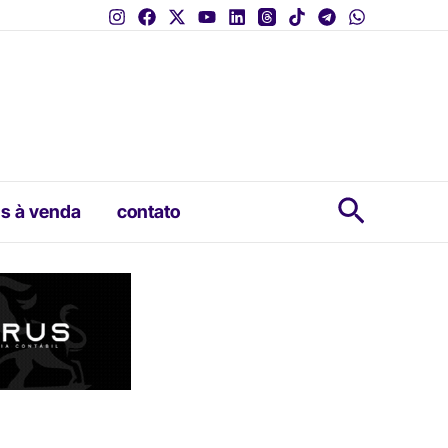
Pesquis
s à venda
contato