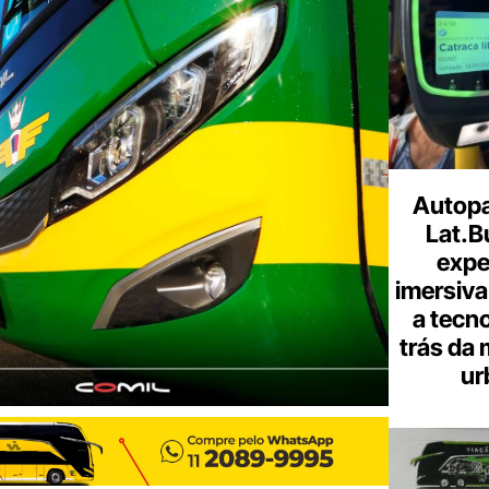
Autopa
Lat.B
expe
imersiva
a tecno
trás da 
ur