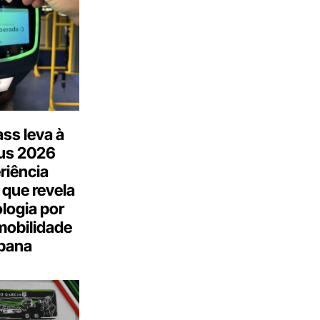
ss leva à
us 2026
riência
 que revela
logia por
mobilidade
bana