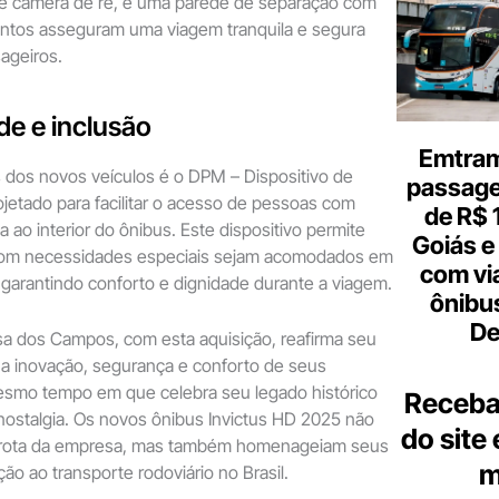
 e câmera de ré, e uma parede de separação com
entos asseguram uma viagem tranquila e segura
ageiros.
de e inclusão
Emtram
dos novos veículos é o DPM – Dispositivo de
passagen
ojetado para facilitar o acesso de pessoas com
de R$ 
 ao interior do ônibus. Este dispositivo permite
Goiás e 
com necessidades especiais sejam acomodados em
com vi
, garantindo conforto e dignidade durante a viagem.
ônibu
De
sa dos Campos, com esta aquisição, reafirma seu
 inovação, segurança e conforto de seus
esmo tempo em que celebra seu legado histórico
Receba
ostalgia. Os novos ônibus Invictus HD 2025 não
do site
frota da empresa, mas também homenageiam seus
m
ão ao transporte rodoviário no Brasil.