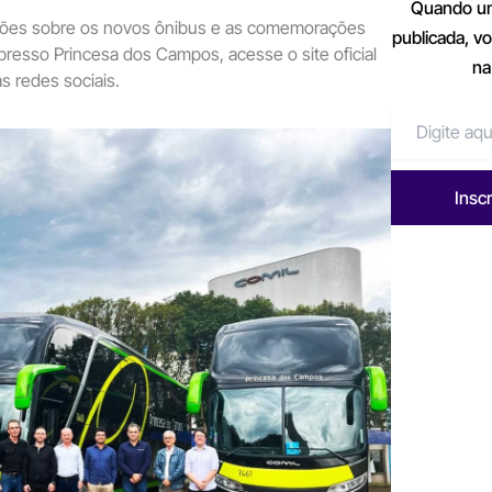
Quando um
ções sobre os novos ônibus e as comemorações
publicada, v
resso Princesa dos Campos, acesse o site oficial
na
 redes sociais.
Insc