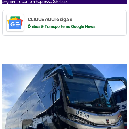
segmento, como a Expresso São Luiz.
CLIQUE AQUI e siga o
Ônibus & Transporte
no Google News
Digite
aqui
o
seu
e-
mail