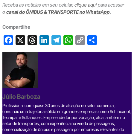
Receba as notícias em seu celular,
clique aqui
para acessar
o
canal do ÔNIBUS & TRANSPORTE no WhatsApp
.
Compartilhe
F
X
T
Li
T
W
C
S
a
hr
n
el
h
o
h
c
e
ke
e
at
p
ar
e
a
dI
gr
s
y
e
b
d
n
a
A
Li
o
s
m
p
n
o
p
k
Júlio Barboza
k
Profissional com quase 30 anos de atuação no setor comercial,
construiu uma trajetória sólida em grandes empresas como Schincariol,
Tecnipar e Sultanques. Empreendedor por vocação, atua também no
setor de transportes, com experiência na venda de passagens,
comercialização de ônibus e passagem por empresas relevantes do